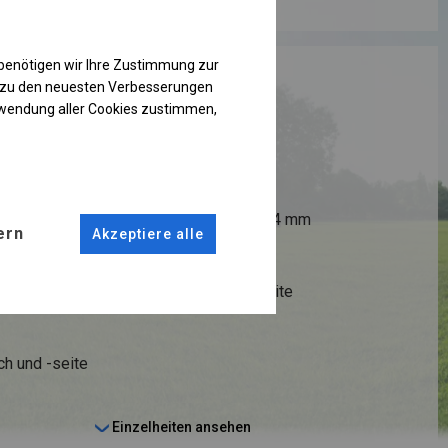
benötigen wir Ihre Zustimmung zur
RUKTION
g zu den neuesten Verbesserungen
rwendung aller Cookies zustimmen,
ANSCHLÜSSE
fi 50 mm
Stahl ca.
fi 54 mm
ern
Akzeptiere alle
STRINGS
 14 cm
Dach und Seite
ch und -seite
Einzelheiten ansehen