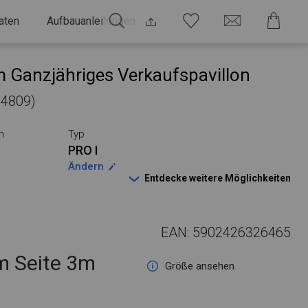
aten
Aufbauanleitungen
 Ganzjähriges Verkaufspavillon
54809)
n
Typ
PRO I
Ändern
Entdecke weitere Möglichkeiten
EAN: 5902426326465
 Seite 3m
Größe ansehen