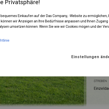
re Privatsphäre!
 bequemes Einkaufen auf der Das Company, -Website zu ermöglichen, 
KONST
 können wir Anzeigen an Ihre Bedürfnisse anpassen und Ihnen Zugan
nalysen umsetzen können. Wenn Sie wie wir Cookies mögen und der Ve
POLAR
htlinie
ROHRE
Stahl ca.
Einstellungen änd
FUSS
Stahl
für
STREBEN
Einzelda