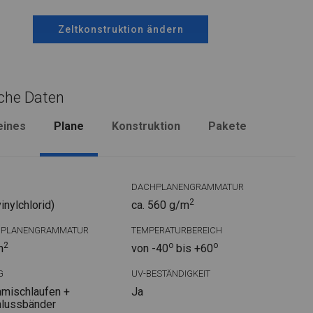
Zeltkonstruktion ändern
che Daten
eines
Plane
Konstruktion
Pakete
DACHPLANENGRAMMATUR
2
nylchlorid)
ca. 560 g/m
DPLANENGRAMMATUR
TEMPERATURBEREICH
2
o
o
m
von -40
bis +60
G
UV-BESTÄNDIGKEIT
mischlaufen +
Ja
hlussbänder