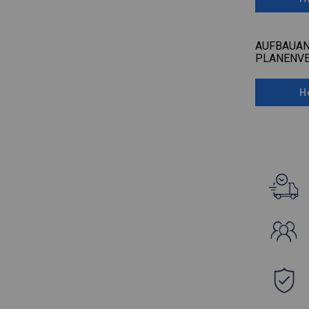
AUFBAUAN
PLANENV
H