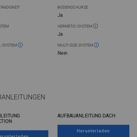
ÄNDIGKEIT
BODENSCHÜRZE
Ja
STEM
HERMETIC-SYSTEM
Ja
L-SYSTEM
MULTI-SIZE SYSTEM
Nein
UANLEITUNGEN
LEITUNG
AUFBAUANLEITUNG DACH
TION
Herunterladen
erunterladen