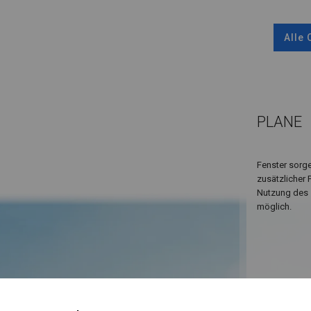
Alle
PLANE
Fenster sorge
zusätzlicher 
Nutzung des 
möglich.