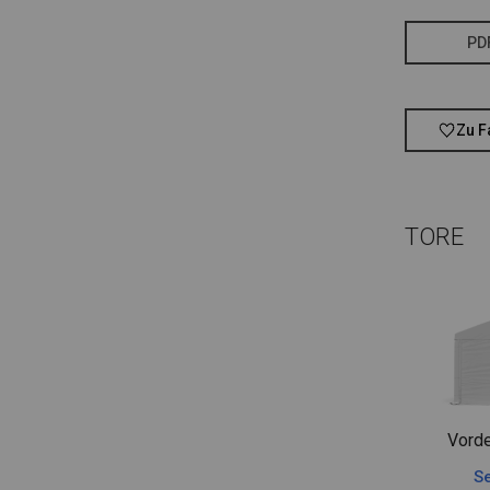
PD
Zu F
TORE
Vorde
Se