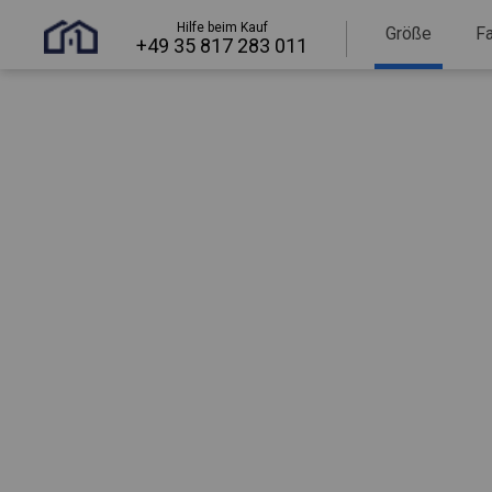
Hilfe beim Kauf
Größe
F
+49 35 817 283 011