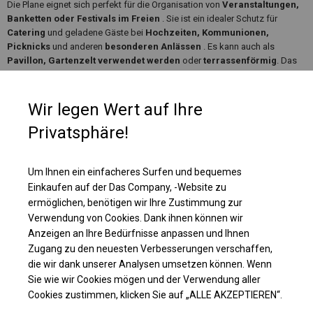
Die Plane eignet sich perfekt für die Organisation von
Veranstaltungen,
Banketten oder Festivals im Freien
. Sie ist ein idealer Schutz für
Catering
und geladene Gäste bei
Hochzeiten, Kommunionen,
Picknicks
und anderen
besonderen Anlässen
. Es kann auch als
Pavillon, Gartenzelt verwendet werden
oder
terrassenförmig
. Das
Zelt kann auch als
Gewerbefläche
und
Zusatzfläche
in Ihren
Räumlichkeiten genutzt werden.
Wir legen Wert auf Ihre
Privatsphäre!
Einzelheiten ansehen
Um Ihnen ein einfacheres Surfen und bequemes
Plane ändern
Einkaufen auf der Das Company, -Website zu
ermöglichen, benötigen wir Ihre Zustimmung zur
Verwendung von Cookies. Dank ihnen können wir
Anzeigen an Ihre Bedürfnisse anpassen und Ihnen
KONSTRUKTION
Zugang zu den neuesten Verbesserungen verschaffen,
die wir dank unserer Analysen umsetzen können. Wenn
POLAR
Sie wie wir Cookies mögen und der Verwendung aller
Cookies zustimmen, klicken Sie auf „ALLE AKZEPTIEREN“.