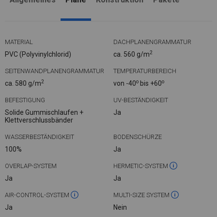
MATERIAL
DACHPLANENGRAMMATUR
2
PVC (Polyvinylchlorid)
ca. 560 g/m
SEITENWANDPLANENGRAMMATUR
TEMPERATURBEREICH
2
o
o
ca. 580 g/m
von -40
bis +60
BEFESTIGUNG
UV-BESTÄNDIGKEIT
Solide Gummischlaufen +
Ja
Klettverschlussbänder
WASSERBESTÄNDIGKEIT
BODENSCHÜRZE
100%
Ja
OVERLAP-SYSTEM
HERMETIC-SYSTEM
Ja
Ja
AIR-CONTROL-SYSTEM
MULTI-SIZE SYSTEM
Ja
Nein