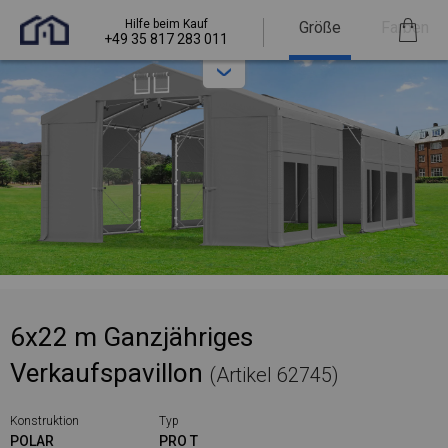
Hilfe beim Kauf
Größe
Farben
+49 35 817 283 011
6x22 m Ganzjähriges
Verkaufspavillon
(Artikel 62745)
Konstruktion
Typ
POLAR
PRO T