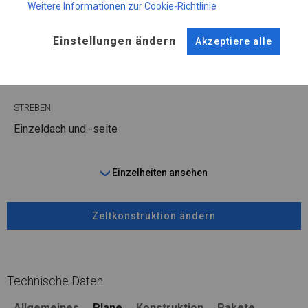
Weitere Informationen zur Cookie-Richtlinie
ROHRE
ANSCHLÜSSE
Stahl ca.
fi 50 mm
Stahl ca.
fi 54 mm
Einstellungen ändern
Akzeptiere alle
FUSS
STRINGS
Stahl
für 14 cm
Dach und Seite
STREBEN
Einzeldach und -seite
Einzelheiten ansehen
Zeltkonstruktion ändern
Technische Daten
Allgemeines
Plane
Konstruktion
Pakete