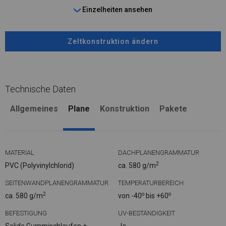
Einzelheiten ansehen
Zeltkonstruktion ändern
Technische Daten
Allgemeines
Plane
Konstruktion
Pakete
MATERIAL
DACHPLANENGRAMMATUR
2
PVC (Polyvinylchlorid)
ca. 580 g/m
SEITENWANDPLANENGRAMMATUR
TEMPERATURBEREICH
2
o
o
ca. 580 g/m
von -40
bis +60
BEFESTIGUNG
UV-BESTÄNDIGKEIT
Solide Gummischlaufen +
Ja