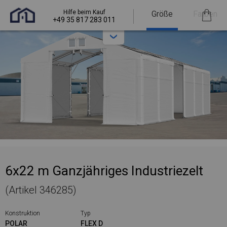
Hilfe beim Kauf
Größe
Farben
+49 35 817 283 011
6x22 m Ganzjähriges Industriezelt
(Artikel 346285)
Konstruktion
Typ
POLAR
FLEX D