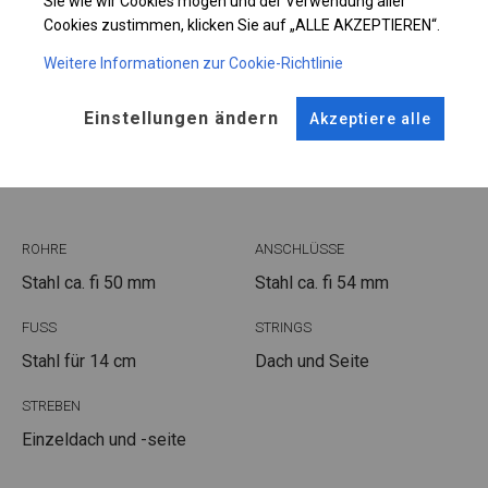
Sie wie wir Cookies mögen und der Verwendung aller
Plane ändern
Cookies zustimmen, klicken Sie auf „ALLE AKZEPTIEREN“.
Weitere Informationen zur Cookie-Richtlinie
Einstellungen ändern
Akzeptiere alle
KONSTRUKTION
POLAR
ROHRE
ANSCHLÜSSE
Stahl ca.
fi 50 mm
Stahl ca.
fi 54 mm
FUSS
STRINGS
Stahl
für 14 cm
Dach und Seite
STREBEN
Einzeldach und -seite