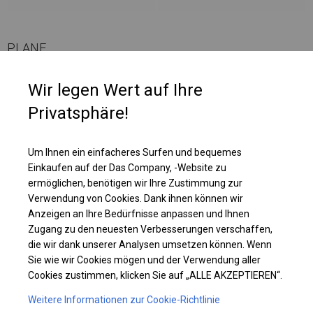
PLANE
Wir legen Wert auf Ihre
Zelte mit dieser Art von Wänden sind ab einer Seitenwandhöhe von 2,5 m
erhältlich. Im oberen Teil der Seitenwände sind runde Fenster mit einer
Privatsphäre!
Größe von ca. 50 cm angebracht. Dank dieser Platzierung ist das Innere
des Zeltes beleuchtet, aber für Außenstehende unsichtbar.
Um Ihnen ein einfacheres Surfen und bequemes
Einkaufen auf der Das Company, -Website zu
Einzelheiten ansehen
ermöglichen, benötigen wir Ihre Zustimmung zur
Verwendung von Cookies. Dank ihnen können wir
Anzeigen an Ihre Bedürfnisse anpassen und Ihnen
Plane ändern
Zugang zu den neuesten Verbesserungen verschaffen,
die wir dank unserer Analysen umsetzen können. Wenn
Sie wie wir Cookies mögen und der Verwendung aller
Cookies zustimmen, klicken Sie auf „ALLE AKZEPTIEREN“.
KONSTRUKTION
Weitere Informationen zur Cookie-Richtlinie