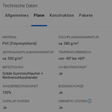
Technische Daten
Allgemeines
Plane
Konstruktion
Pakete
MATERIAL
DACHPLANENGRAMMATUR
2
PVC (Polyvinylchlorid)
ca. 580 g/m
SEITENWANDPLANENGRAMMATUR
TEMPERATURBEREICH
2
o
o
ca. 500 g/m
von -40
bis +60
BEFESTIGUNG
UV-BESTÄNDIGKEIT
Solide Gummischlaufen +
Ja
Klettverschlussbänder
WASSERBESTÄNDIGKEIT
BODENSCHÜRZE
100%
Ja
OVERLAP-SYSTEM
HERMETIC-SYSTEM
Ja
Ja