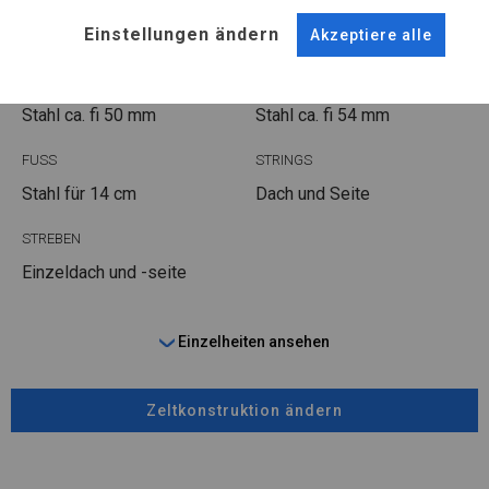
POLAR
Einstellungen ändern
Akzeptiere alle
ROHRE
ANSCHLÜSSE
Stahl ca.
fi 50 mm
Stahl ca.
fi 54 mm
FUSS
STRINGS
Stahl
für 14 cm
Dach und Seite
STREBEN
Einzeldach und -seite
Einzelheiten ansehen
Zeltkonstruktion ändern