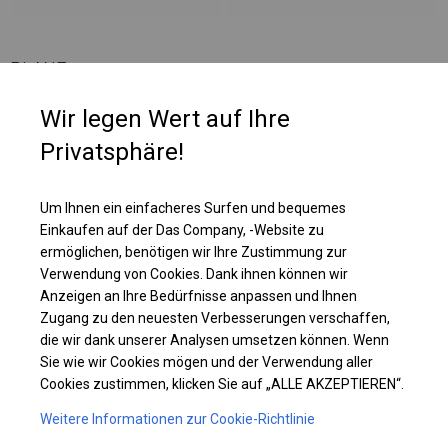
PLANE
Wir legen Wert auf Ihre
Die Plane eignet sich perfekt für die Aufbewahrung verschiedener Arten
Privatsphäre!
von Materialien. Es kann als Parkplatzüberdachung, Garage, Maschinen-
oder Bootslager, Autowaschanlage und Lackierraum genutzt werden.
Um Ihnen ein einfacheres Surfen und bequemes
Einkaufen auf der Das Company, -Website zu
Einzelheiten ansehen
ermöglichen, benötigen wir Ihre Zustimmung zur
Verwendung von Cookies. Dank ihnen können wir
Plane ändern
Anzeigen an Ihre Bedürfnisse anpassen und Ihnen
Zugang zu den neuesten Verbesserungen verschaffen,
die wir dank unserer Analysen umsetzen können. Wenn
Sie wie wir Cookies mögen und der Verwendung aller
Cookies zustimmen, klicken Sie auf „ALLE AKZEPTIEREN“.
KONSTRUKTION
Weitere Informationen zur Cookie-Richtlinie
POLAR