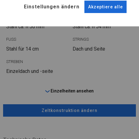
Einstellungen ändern
Akzeptiere alle
ROHRE
ANSCHLÜSSE
Stahl ca.
fi 50 mm
Stahl ca.
fi 54 mm
FUSS
STRINGS
Stahl
für 14 cm
Dach und Seite
STREBEN
Einzeldach und -seite
Einzelheiten ansehen
Zeltkonstruktion ändern