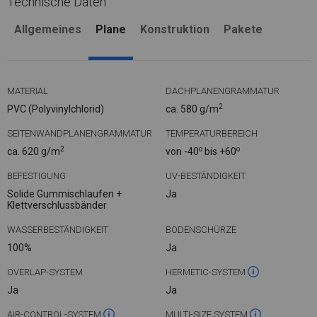
Technische Daten
Allgemeines
Plane
Konstruktion
Pakete
MATERIAL
DACHPLANENGRAMMATUR
2
PVC (Polyvinylchlorid)
ca. 580 g/m
SEITENWANDPLANENGRAMMATUR
TEMPERATURBEREICH
2
o
o
ca. 620 g/m
von -40
bis +60
BEFESTIGUNG
UV-BESTÄNDIGKEIT
Solide Gummischlaufen +
Ja
Klettverschlussbänder
WASSERBESTÄNDIGKEIT
BODENSCHÜRZE
100%
Ja
OVERLAP-SYSTEM
HERMETIC-SYSTEM
Ja
Ja
AIR-CONTROL-SYSTEM
MULTI-SIZE SYSTEM