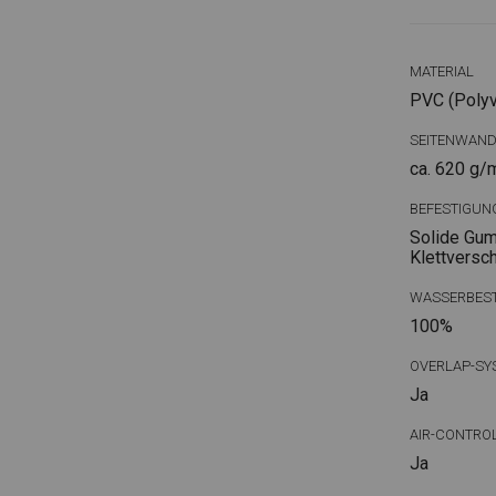
MATERIAL
PVC (Polyvi
SEITENWAN
ca. 620 g/
BEFESTIGUN
Solide Gum
Klettversc
WASSERBEST
100%
OVERLAP-SY
Ja
AIR-CONTRO
Ja