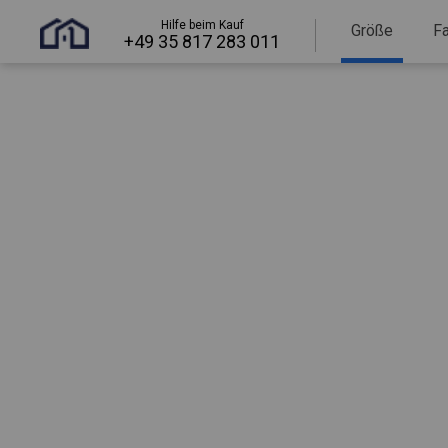
Hilfe beim Kauf
Größe
F
+49 35 817 283 011