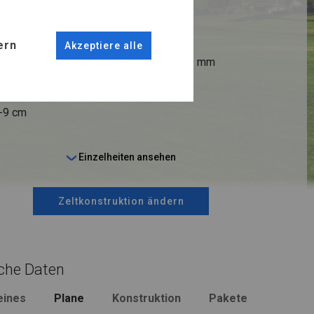
ANSCHLÜSSE
ern
Akzeptiere alle
fi 38 mm
Stahl ca.
fi 42 mm
6-9 cm
Einzelheiten ansehen
Zeltkonstruktion ändern
che Daten
eines
Plane
Konstruktion
Pakete