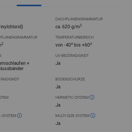
DACHPLANENGRAMMATUR
2
nylchlorid)
ca. 620 g/m
DPLANENGRAMMATUR
TEMPERATURBEREICH
2
o
o
m
von -40
bis +60
G
UV-BESTÄNDIGKEIT
mischlaufen +
Ja
hlussbänder
ÄNDIGKEIT
BODENSCHÜRZE
Ja
STEM
HERMETIC-SYSTEM
Ja
L-SYSTEM
MULTI-SIZE SYSTEM
Ja