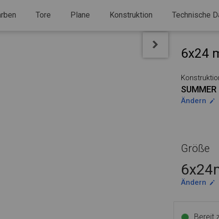
arben
Tore
Plane
Konstruktion
Technische D
6x24 m
Konstruktio
SUMMER
Ändern
Größe
6x24m
Ändern
Bereit