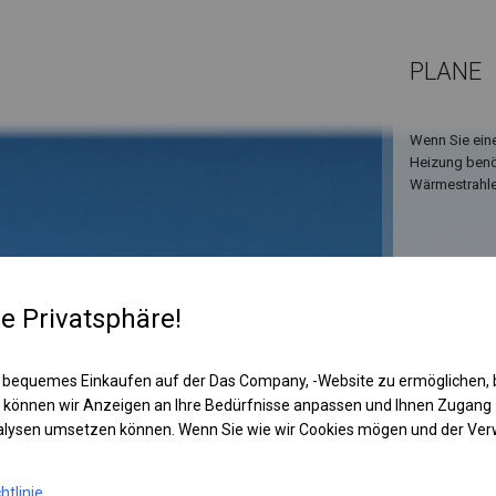
PLANE
Wenn Sie ein
Heizung benöt
Wärmestrahler
re Privatsphäre!
 bequemes Einkaufen auf der Das Company, -Website zu ermöglichen, 
 können wir Anzeigen an Ihre Bedürfnisse anpassen und Ihnen Zugan
nalysen umsetzen können. Wenn Sie wie wir Cookies mögen und der Ve
KONST
SUMM
htlinie