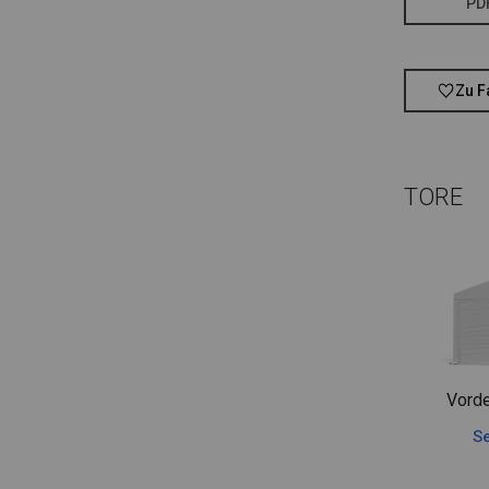
PD
Zu F
TORE
Vorde
Se