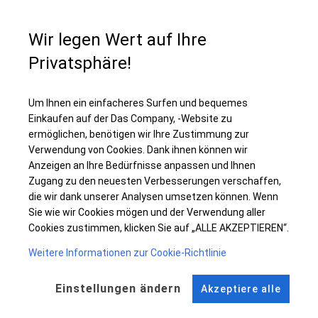
Wir legen Wert auf Ihre
Einzelheiten ansehen
Privatsphäre!
Plane ändern
Um Ihnen ein einfacheres Surfen und bequemes
Einkaufen auf der Das Company, -Website zu
ermöglichen, benötigen wir Ihre Zustimmung zur
Verwendung von Cookies. Dank ihnen können wir
KONSTRUKTION
Anzeigen an Ihre Bedürfnisse anpassen und Ihnen
Zugang zu den neuesten Verbesserungen verschaffen,
SUMMER FLOOR
die wir dank unserer Analysen umsetzen können. Wenn
Sie wie wir Cookies mögen und der Verwendung aller
Cookies zustimmen, klicken Sie auf „ALLE AKZEPTIEREN“.
ROHRE
ANSCHLÜSSE
Weitere Informationen zur Cookie-Richtlinie
Stahl ca.
fi 38 mm
Stahl ca.
fi 42 mm
FUSS
Einstellungen ändern
Akzeptiere alle
Stahl
fi 6-9 cm