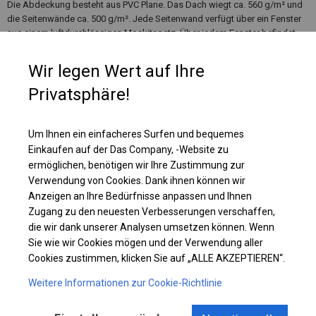
Die Abdeckung besteht aus PVC Plane. Das Dach wiegt ca. 560 g/m² und
die Seitenwände ca. 500 g/m². Jede Seitenwand verfügt über ein Fenster
aus einem luftdurchlässigen Moskitonetz. Über jedem Fenster befindet
sich ein Rollo, das hochgerollt und fest verschlossen werden kann und
das Innere des Zeltes vor Regen, Schnee oder Staub schützt.
Wir legen Wert auf Ihre
Privatsphäre!
Einzelheiten ansehen
Um Ihnen ein einfacheres Surfen und bequemes
Einkaufen auf der Das Company, -Website zu
Plane ändern
ermöglichen, benötigen wir Ihre Zustimmung zur
Verwendung von Cookies. Dank ihnen können wir
Anzeigen an Ihre Bedürfnisse anpassen und Ihnen
Zugang zu den neuesten Verbesserungen verschaffen,
KONSTRUKTION
die wir dank unserer Analysen umsetzen können. Wenn
Sie wie wir Cookies mögen und der Verwendung aller
WINTER
Cookies zustimmen, klicken Sie auf „ALLE AKZEPTIEREN“.
Weitere Informationen zur Cookie-Richtlinie
ROHRE
ANSCHLÜSSE