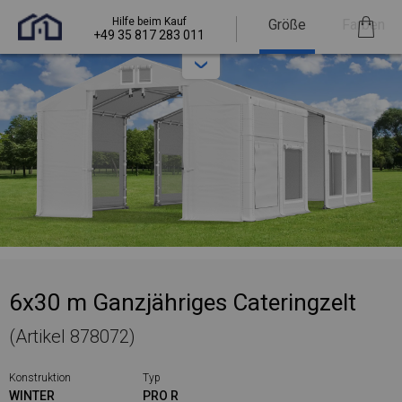
Hilfe beim Kauf
Größe
Farben
+49 35 817 283 011
6x30 m Ganzjähriges Cateringzelt
(Artikel 878072)
Konstruktion
Typ
WINTER
PRO R