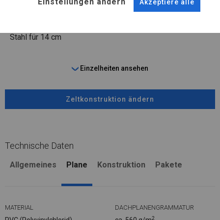
Einstellungen ändern
Stahl ca.
fi 50 mm
Stahl ca.
fi 54 mm
Akzeptiere alle
FUSS
Stahl
für 14 cm
Einzelheiten ansehen
Zeltkonstruktion ändern
Technische Daten
Allgemeines
Plane
Konstruktion
Pakete
MATERIAL
DACHPLANENGRAMMATUR
2