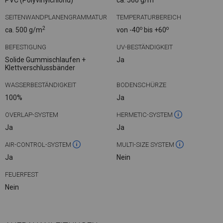
PVC (Polyvinylchlorid)
ca. 560 g/m
SEITENWANDPLANENGRAMMATUR
TEMPERATURBEREICH
2
o
o
ca. 500 g/m
von -40
bis +60
BEFESTIGUNG
UV-BESTÄNDIGKEIT
Solide Gummischlaufen +
Ja
Klettverschlussbänder
WASSERBESTÄNDIGKEIT
BODENSCHÜRZE
100%
Ja
OVERLAP-SYSTEM
HERMETIC-SYSTEM
Ja
Ja
AIR-CONTROL-SYSTEM
MULTI-SIZE SYSTEM
Ja
Nein
FEUERFEST
Nein