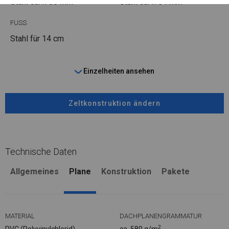
Stahl ca.
fi 50 mm
Stahl ca.
fi 54 mm
FUSS
Stahl
für 14 cm
Einzelheiten ansehen
Zeltkonstruktion ändern
Technische Daten
Allgemeines
Plane
Konstruktion
Pakete
MATERIAL
DACHPLANENGRAMMATUR
2