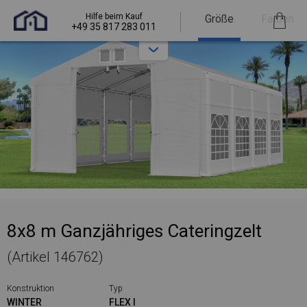
Hilfe beim Kauf
Größe
Farben
+49 35 817 283 011
8x8 m Ganzjähriges Cateringzelt
(Artikel 146762)
Konstruktion
Typ
WINTER
FLEX I