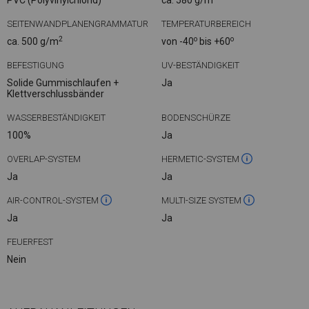
PVC (Polyvinylchlorid)
ca. 580 g/m
SEITENWANDPLANENGRAMMATUR
TEMPERATURBEREICH
2
o
o
ca. 500 g/m
von -40
bis +60
BEFESTIGUNG
UV-BESTÄNDIGKEIT
Solide Gummischlaufen +
Ja
Klettverschlussbänder
WASSERBESTÄNDIGKEIT
BODENSCHÜRZE
100%
Ja
OVERLAP-SYSTEM
HERMETIC-SYSTEM
Ja
Ja
AIR-CONTROL-SYSTEM
MULTI-SIZE SYSTEM
Ja
Ja
FEUERFEST
Nein