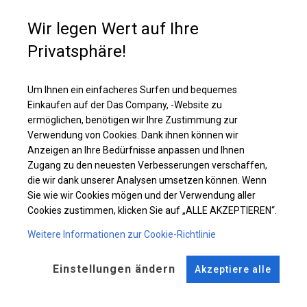
Dieser Zelttyp besteht aus einem segmentierten Dach und Wänden, die
mit großen Sprossenfenstern ausgestattet sind. Es ist eine gute Wahl,
Wir legen Wert auf Ihre
wenn wir häufig Veranstaltungen für unterschiedliche Gästeanzahl
organisieren. Dann können wir einmal ein kleineres Zelt aufstellen oder
Privatsphäre!
mehr Segmente hinzufügen, um mehr Platz zu schaffen.
Um Ihnen ein einfacheres Surfen und bequemes
Einzelheiten ansehen
Einkaufen auf der Das Company, -Website zu
ermöglichen, benötigen wir Ihre Zustimmung zur
Verwendung von Cookies. Dank ihnen können wir
Plane ändern
Anzeigen an Ihre Bedürfnisse anpassen und Ihnen
Zugang zu den neuesten Verbesserungen verschaffen,
die wir dank unserer Analysen umsetzen können. Wenn
Sie wie wir Cookies mögen und der Verwendung aller
Cookies zustimmen, klicken Sie auf „ALLE AKZEPTIEREN“.
KONSTRUKTION
Weitere Informationen zur Cookie-Richtlinie
WINTER
Einstellungen ändern
Akzeptiere alle
ROHRE
ANSCHLÜSSE