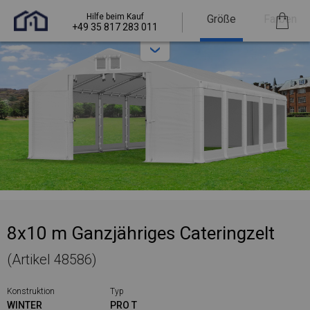
Hilfe beim Kauf
Größe
Farben
+49 35 817 283 011
8x10 m Ganzjähriges Cateringzelt
(Artikel 48586)
Konstruktion
Typ
WINTER
PRO T