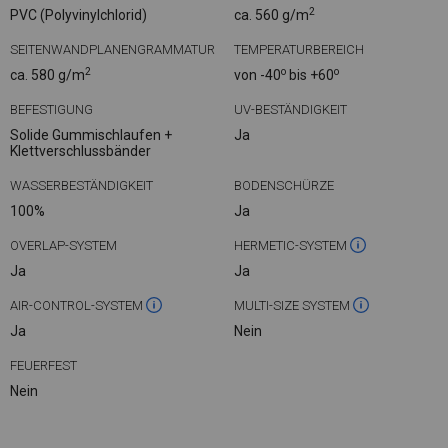
2
PVC (Polyvinylchlorid)
ca. 560 g/m
SEITENWANDPLANENGRAMMATUR
TEMPERATURBEREICH
2
o
o
ca. 580 g/m
von -40
bis +60
BEFESTIGUNG
UV-BESTÄNDIGKEIT
Solide Gummischlaufen +
Ja
Klettverschlussbänder
WASSERBESTÄNDIGKEIT
BODENSCHÜRZE
100%
Ja
OVERLAP-SYSTEM
HERMETIC-SYSTEM
Ja
Ja
AIR-CONTROL-SYSTEM
MULTI-SIZE SYSTEM
Ja
Nein
FEUERFEST
Nein