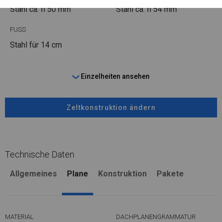
Stahl ca.
fi 50 mm
Stahl ca.
fi 54 mm
FUSS
Stahl
für 14 cm
Einzelheiten ansehen
Zeltkonstruktion ändern
Technische Daten
Allgemeines
Plane
Konstruktion
Pakete
MATERIAL
DACHPLANENGRAMMATUR