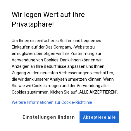
Banketten oder Festivals im Freien
. Sie ist ein idealer Schutz für
Catering
und geladene Gäste bei
Hochzeiten, Kommunionen,
Picknicks
und anderen
besonderen Anlässen
. Es kann auch als
Wir legen Wert auf Ihre
Pavillon, Gartenzelt verwendet werden
oder
terrassenförmig
. Das
Privatsphäre!
Zelt kann auch als
Gewerbefläche
und
Zusatzfläche
in Ihren
Räumlichkeiten genutzt werden.
Um Ihnen ein einfacheres Surfen und bequemes
Einkaufen auf der Das Company, -Website zu
Einzelheiten ansehen
ermöglichen, benötigen wir Ihre Zustimmung zur
Verwendung von Cookies. Dank ihnen können wir
Anzeigen an Ihre Bedürfnisse anpassen und Ihnen
Plane ändern
Zugang zu den neuesten Verbesserungen verschaffen,
die wir dank unserer Analysen umsetzen können. Wenn
Sie wie wir Cookies mögen und der Verwendung aller
Cookies zustimmen, klicken Sie auf „ALLE AKZEPTIEREN“.
KONSTRUKTION
Weitere Informationen zur Cookie-Richtlinie
WINTER
Einstellungen ändern
Akzeptiere alle
ROHRE
ANSCHLÜSSE