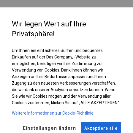
PLANE
Wir legen Wert auf Ihre
Die einzelne Wand ist mit einem großen, vollständig transparenten Fenster
Privatsphäre!
ausgestattet. Ein solches Fenster erhellt den Innenraum des Zeltes sehr
gut. Daher ist es die richtige Wahl, wenn wir möchten, dass unsere
Produkte oder Waren von außen gut sichtbar sind.
Um Ihnen ein einfacheres Surfen und bequemes
Einkaufen auf der Das Company, -Website zu
ermöglichen, benötigen wir Ihre Zustimmung zur
Einzelheiten ansehen
Verwendung von Cookies. Dank ihnen können wir
Anzeigen an Ihre Bedürfnisse anpassen und Ihnen
Zugang zu den neuesten Verbesserungen verschaffen,
Plane ändern
die wir dank unserer Analysen umsetzen können. Wenn
Sie wie wir Cookies mögen und der Verwendung aller
Cookies zustimmen, klicken Sie auf „ALLE AKZEPTIEREN“.
Weitere Informationen zur Cookie-Richtlinie
KONSTRUKTION
WINTER
Einstellungen ändern
Akzeptiere alle