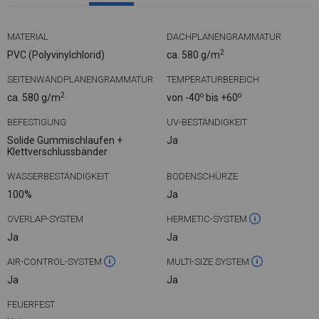
MATERIAL
DACHPLANENGRAMMATUR
2
PVC (Polyvinylchlorid)
ca. 580 g/m
SEITENWANDPLANENGRAMMATUR
TEMPERATURBEREICH
2
o
o
ca. 580 g/m
von -40
bis +60
BEFESTIGUNG
UV-BESTÄNDIGKEIT
Solide Gummischlaufen +
Ja
Klettverschlussbänder
WASSERBESTÄNDIGKEIT
BODENSCHÜRZE
100%
Ja
OVERLAP-SYSTEM
HERMETIC-SYSTEM
Ja
Ja
AIR-CONTROL-SYSTEM
MULTI-SIZE SYSTEM
Ja
Ja
FEUERFEST