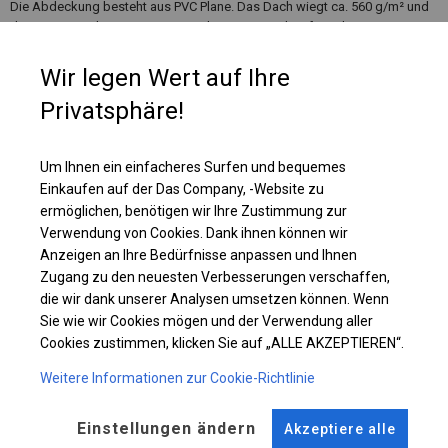
Die Abdeckung besteht aus PVC Plane. Das Dach wiegt ca. 560 g/m² und
die Seitenwände ca. 500 g/m². Jede Seitenwand verfügt über ein Fenster
aus einem luftdurchlässigen Moskitonetz. Über jedem Fenster befindet
sich ein Rollo, das hochgerollt und fest verschlossen werden kann und
Wir legen Wert auf Ihre
das Innere des Zeltes vor Regen, Schnee oder Staub schützt.
Privatsphäre!
Einzelheiten ansehen
Um Ihnen ein einfacheres Surfen und bequemes
Einkaufen auf der Das Company, -Website zu
ermöglichen, benötigen wir Ihre Zustimmung zur
Plane ändern
Verwendung von Cookies. Dank ihnen können wir
Anzeigen an Ihre Bedürfnisse anpassen und Ihnen
Zugang zu den neuesten Verbesserungen verschaffen,
die wir dank unserer Analysen umsetzen können. Wenn
KONSTRUKTION
Sie wie wir Cookies mögen und der Verwendung aller
Cookies zustimmen, klicken Sie auf „ALLE AKZEPTIEREN“.
POLAR PLUS
Weitere Informationen zur Cookie-Richtlinie
ROHRE
ANSCHLÜSSE
Einstellungen ändern
Akzeptiere alle