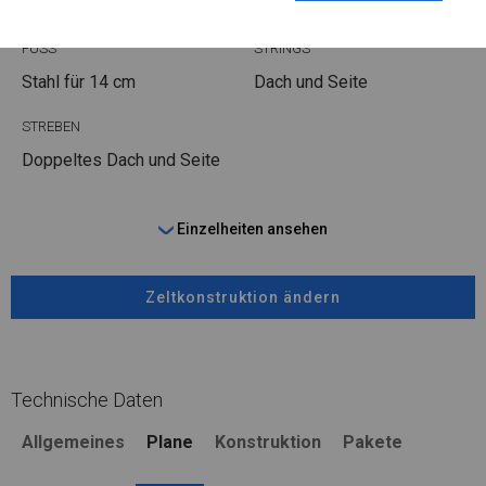
Stahl ca.
fi 50 mm
Stahl ca.
fi 54 mm
FUSS
STRINGS
Stahl
für 14 cm
Dach und Seite
STREBEN
Doppeltes Dach und Seite
Einzelheiten ansehen
Zeltkonstruktion ändern
Technische Daten
Allgemeines
Plane
Konstruktion
Pakete