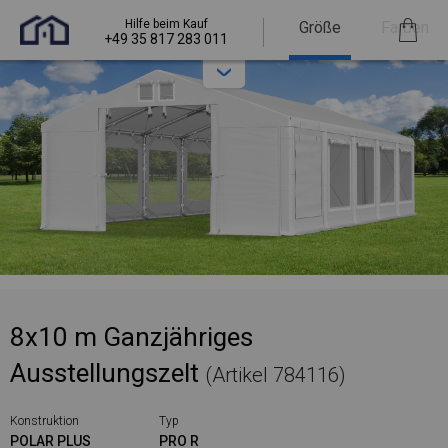
Hilfe beim Kauf
Größe
Farben
+49 35 817 283 011
8x10 m Ganzjähriges
Ausstellungszelt
(Artikel 784116)
Konstruktion
Typ
POLAR PLUS
PRO R