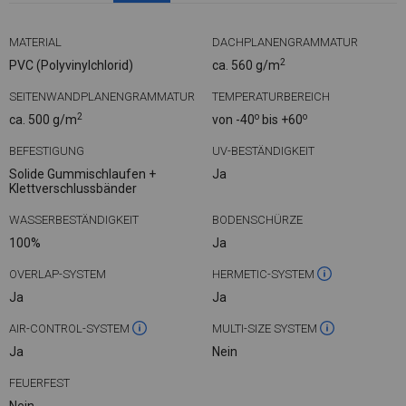
MATERIAL
DACHPLANENGRAMMATUR
2
PVC (Polyvinylchlorid)
ca. 560 g/m
SEITENWANDPLANENGRAMMATUR
TEMPERATURBEREICH
2
o
o
ca. 500 g/m
von -40
bis +60
BEFESTIGUNG
UV-BESTÄNDIGKEIT
Solide Gummischlaufen +
Ja
Klettverschlussbänder
WASSERBESTÄNDIGKEIT
BODENSCHÜRZE
100%
Ja
OVERLAP-SYSTEM
HERMETIC-SYSTEM
Ja
Ja
AIR-CONTROL-SYSTEM
MULTI-SIZE SYSTEM
Ja
Nein
FEUERFEST