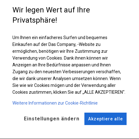
Zelte mit dieser Art von Wänden sind ab einer Seitenwandhöhe von 2,5 m
Wir legen Wert auf Ihre
erhältlich. Im oberen Teil der Seitenwände sind runde Fenster mit einer
Größe von ca. 39 cm angebracht. Dank dieser Platzierung ist das Innere
Privatsphäre!
des Zeltes beleuchtet, aber für Außenstehende unsichtbar.
Um Ihnen ein einfacheres Surfen und bequemes
Einzelheiten ansehen
Einkaufen auf der Das Company, -Website zu
ermöglichen, benötigen wir Ihre Zustimmung zur
Verwendung von Cookies. Dank ihnen können wir
Plane ändern
Anzeigen an Ihre Bedürfnisse anpassen und Ihnen
Zugang zu den neuesten Verbesserungen verschaffen,
die wir dank unserer Analysen umsetzen können. Wenn
Sie wie wir Cookies mögen und der Verwendung aller
KONSTRUKTION
Cookies zustimmen, klicken Sie auf „ALLE AKZEPTIEREN“.
WINTER
Weitere Informationen zur Cookie-Richtlinie
Einstellungen ändern
Akzeptiere alle
ROHRE
ANSCHLÜSSE
Stahl ca.
fi 50 mm
Stahl ca.
fi 54 mm