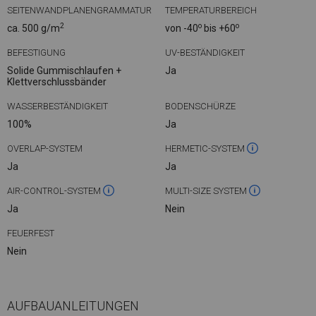
SEITENWANDPLANENGRAMMATUR
TEMPERATURBEREICH
2
o
o
ca. 500 g/m
von -40
bis +60
BEFESTIGUNG
UV-BESTÄNDIGKEIT
Solide Gummischlaufen +
Ja
Klettverschlussbänder
WASSERBESTÄNDIGKEIT
BODENSCHÜRZE
100%
Ja
OVERLAP-SYSTEM
HERMETIC-SYSTEM
Ja
Ja
AIR-CONTROL-SYSTEM
MULTI-SIZE SYSTEM
Ja
Nein
FEUERFEST
Nein
AUFBAUANLEITUNGEN