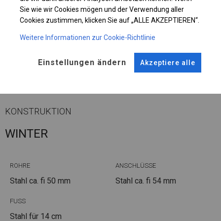
Sie wie wir Cookies mögen und der Verwendung aller
Cookies zustimmen, klicken Sie auf „ALLE AKZEPTIEREN“.
Einzelheiten ansehen
Weitere Informationen zur Cookie-Richtlinie
Einstellungen ändern
Akzeptiere alle
Plane ändern
KONSTRUKTION
WINTER
ROHRE
ANSCHLÜSSE
Stahl ca.
fi 50 mm
Stahl ca.
fi 54 mm
FUSS
Stahl
für 14 cm