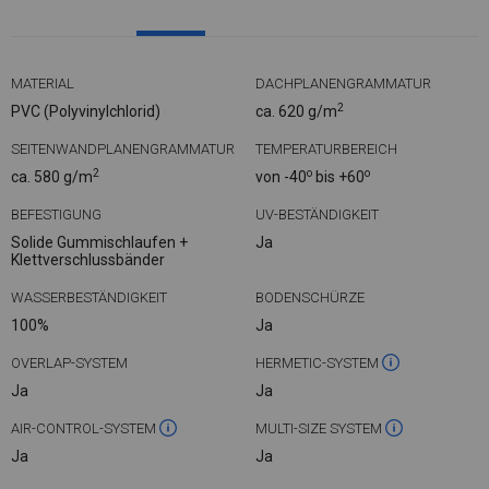
MATERIAL
DACHPLANENGRAMMATUR
2
PVC (Polyvinylchlorid)
ca. 620 g/m
SEITENWANDPLANENGRAMMATUR
TEMPERATURBEREICH
2
o
o
ca. 580 g/m
von -40
bis +60
BEFESTIGUNG
UV-BESTÄNDIGKEIT
Solide Gummischlaufen +
Ja
Klettverschlussbänder
WASSERBESTÄNDIGKEIT
BODENSCHÜRZE
100%
Ja
OVERLAP-SYSTEM
HERMETIC-SYSTEM
Ja
Ja
AIR-CONTROL-SYSTEM
MULTI-SIZE SYSTEM
Ja
Ja