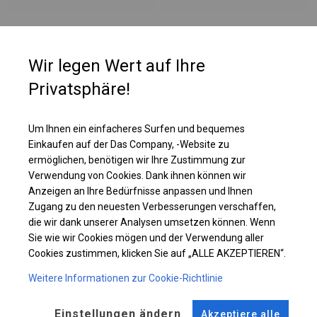
PLANE
Wir legen Wert auf Ihre
Privatsphäre!
Die Seitenwände haben bei dieser Belagsart ein Flächengewicht von ca.
580 g/m². Es ist resistent gegen starke Windböen oder starken Schneefall.
Diese Art von Plane kann sowohl in ganzjährigen Garagenzelten als auch
Um Ihnen ein einfacheres Surfen und bequemes
in Langzeitlagerzelten verwendet werden.
Einkaufen auf der Das Company, -Website zu
ermöglichen, benötigen wir Ihre Zustimmung zur
Verwendung von Cookies. Dank ihnen können wir
Einzelheiten ansehen
Anzeigen an Ihre Bedürfnisse anpassen und Ihnen
Zugang zu den neuesten Verbesserungen verschaffen,
die wir dank unserer Analysen umsetzen können. Wenn
Plane ändern
Sie wie wir Cookies mögen und der Verwendung aller
Cookies zustimmen, klicken Sie auf „ALLE AKZEPTIEREN“.
Weitere Informationen zur Cookie-Richtlinie
KONSTRUKTION
Einstellungen ändern
Akzeptiere alle