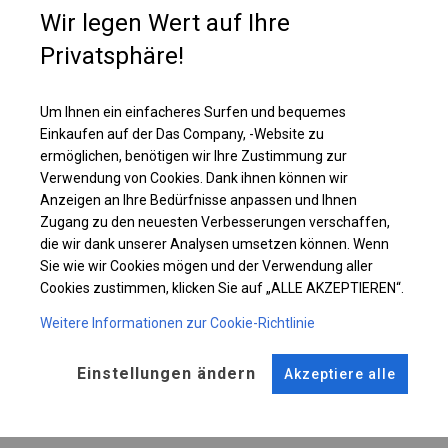
Wir legen Wert auf Ihre
Einzelheiten ansehen
Privatsphäre!
Plane ändern
Um Ihnen ein einfacheres Surfen und bequemes
Einkaufen auf der Das Company, -Website zu
ermöglichen, benötigen wir Ihre Zustimmung zur
Verwendung von Cookies. Dank ihnen können wir
KONSTRUKTION
Anzeigen an Ihre Bedürfnisse anpassen und Ihnen
Zugang zu den neuesten Verbesserungen verschaffen,
POLAR PLUS
die wir dank unserer Analysen umsetzen können. Wenn
Sie wie wir Cookies mögen und der Verwendung aller
Cookies zustimmen, klicken Sie auf „ALLE AKZEPTIEREN“.
ROHRE
ANSCHLÜSSE
Weitere Informationen zur Cookie-Richtlinie
Stahl ca.
fi 50 mm
Stahl ca.
fi 54 mm
Einstellungen ändern
Akzeptiere alle
FUSS
STRINGS
Stahl
für 14 cm
Dach und Seite