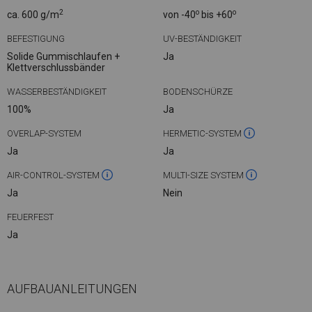
2
o
o
ca. 600 g/m
von -40
bis +60
BEFESTIGUNG
UV-BESTÄNDIGKEIT
Solide Gummischlaufen +
Ja
Klettverschlussbänder
WASSERBESTÄNDIGKEIT
BODENSCHÜRZE
100%
Ja
OVERLAP-SYSTEM
HERMETIC-SYSTEM
Ja
Ja
AIR-CONTROL-SYSTEM
MULTI-SIZE SYSTEM
Ja
Nein
FEUERFEST
Ja
AUFBAUANLEITUNGEN