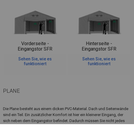
Vorderseite -
Hinterseite -
Eingangstor SFR
Eingangstor SFR
Sehen Sie, wie es
Sehen Sie, wie es
funktioniert
funktioniert
PLANE
Die Plane besteht aus einem dicken PVC-Material. Dach und Seitenwände
sind ein Teil. Ein zusätzlicher Komfort ist hier ein kleinerer Eingang, der
sich neben dem Eingangstor befindet. Dadurch müssen Sie nicht jedes
Mal einen größeren Eingang öffnen, wenn Sie eintreten möchten.