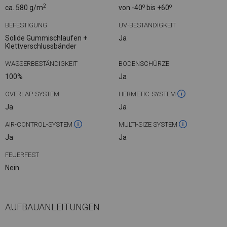
2
o
o
ca. 580 g/m
von -40
bis +60
BEFESTIGUNG
UV-BESTÄNDIGKEIT
Solide Gummischlaufen +
Ja
Klettverschlussbänder
WASSERBESTÄNDIGKEIT
BODENSCHÜRZE
100%
Ja
OVERLAP-SYSTEM
HERMETIC-SYSTEM
Ja
Ja
AIR-CONTROL-SYSTEM
MULTI-SIZE SYSTEM
Ja
Ja
FEUERFEST
Nein
AUFBAUANLEITUNGEN