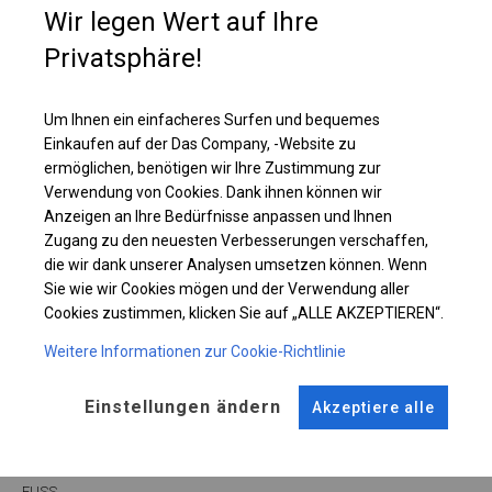
Dach und an den Seiten befinden sich große, transparente Fenster, durch
Wir legen Wert auf Ihre
die Sonnenlicht einfällt. Ein solches Zelt sieht originell aus und lockt Gäste
in Gärten, die bei Cafés und Restaurants angelegt wurden.
Privatsphäre!
Einzelheiten ansehen
Um Ihnen ein einfacheres Surfen und bequemes
Einkaufen auf der Das Company, -Website zu
ermöglichen, benötigen wir Ihre Zustimmung zur
Plane ändern
Verwendung von Cookies. Dank ihnen können wir
Anzeigen an Ihre Bedürfnisse anpassen und Ihnen
Zugang zu den neuesten Verbesserungen verschaffen,
die wir dank unserer Analysen umsetzen können. Wenn
Sie wie wir Cookies mögen und der Verwendung aller
KONSTRUKTION
Cookies zustimmen, klicken Sie auf „ALLE AKZEPTIEREN“.
WINTER
Weitere Informationen zur Cookie-Richtlinie
Einstellungen ändern
Akzeptiere alle
ROHRE
ANSCHLÜSSE
Stahl ca.
fi 50 mm
Stahl ca.
fi 54 mm
FUSS