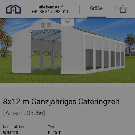
Hilfe beim Kauf
Größe
Farben
+49 35 817 283 011
8x12 m Ganzjähriges Cateringzelt
(Artikel 205056)
Konstruktion
Typ
WINTER
FLEX T