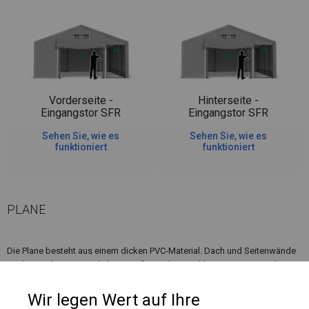
Vorderseite -
Hinterseite -
Eingangstor SFR
Eingangstor SFR
Sehen Sie, wie es
Sehen Sie, wie es
funktioniert
funktioniert
PLANE
Die Plane besteht aus einem dicken PVC-Material. Dach und Seitenwände
sind ein Teil. Ein zusätzlicher Komfort ist hier ein kleinerer Eingang, der
sich neben dem Eingangstor befindet. Dadurch müssen Sie nicht jedes
Mal einen größeren Eingang öffnen, wenn Sie eintreten möchten.
Wir legen Wert auf Ihre