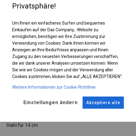
Privatsphäre!
Einzelheiten ansehen
Um Ihnen ein einfacheres Surfen und bequemes
Einkaufen auf der Das Company, -Website zu
Plane ändern
ermöglichen, benötigen wir Ihre Zustimmung zur
Verwendung von Cookies. Dank ihnen können wir
Anzeigen an Ihre Bedürfnisse anpassen und Ihnen
Zugang zu den neuesten Verbesserungen verschaffen,
KONSTRUKTION
die wir dank unserer Analysen umsetzen können. Wenn
Sie wie wir Cookies mögen und der Verwendung aller
WINTER
Cookies zustimmen, klicken Sie auf „ALLE AKZEPTIEREN“.
Weitere Informationen zur Cookie-Richtlinie
ROHRE
ANSCHLÜSSE
Einstellungen ändern
Akzeptiere alle
Stahl ca.
fi 50 mm
Stahl ca.
fi 54 mm
FUSS
Stahl
für 14 cm