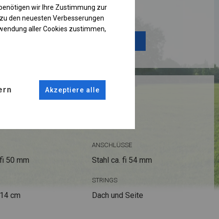
benötigen wir Ihre Zustimmung zur
Einzelheiten ansehen
g zu den neuesten Verbesserungen
rwendung aller Cookies zustimmen,
Plane ändern
RUKTION
ern
Akzeptiere alle
R PLUS
ANSCHLÜSSE
fi 50 mm
Stahl ca.
fi 54 mm
STRINGS
 14 cm
Dach und Seite