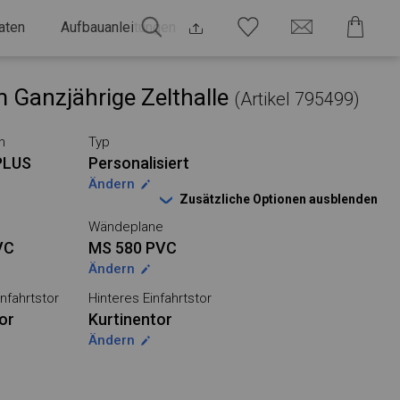
aten
Aufbauanleitungen
 Ganzjährige Zelthalle
(Artikel 795499)
n
Typ
PLUS
Personalisiert
Ändern
Zusätzliche Optionen ausblenden
Wändeplane
VC
MS 580 PVC
Ändern
nfahrtstor
Hinteres Einfahrtstor
or
Kurtinentor
Ändern