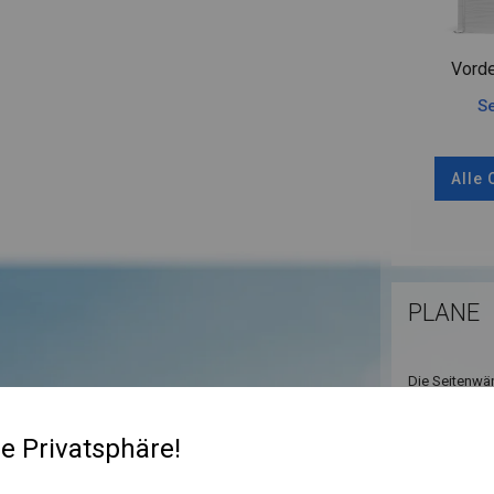
Vorde
Se
Alle
PLANE
Die Seitenwän
ist resistent
sowohl in gan
re Privatsphäre!
werden.