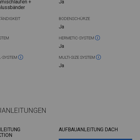
mischlaufen +
Ja
hlussbänder
ÄNDIGKEIT
BODENSCHÜRZE
Ja
STEM
HERMETIC-SYSTEM
Ja
L-SYSTEM
MULTI-SIZE SYSTEM
Ja
UANLEITUNGEN
LEITUNG
AUFBAUANLEITUNG DACH
TION