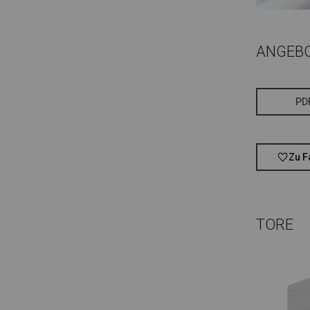
ANGEB
PD
Zu F
TORE