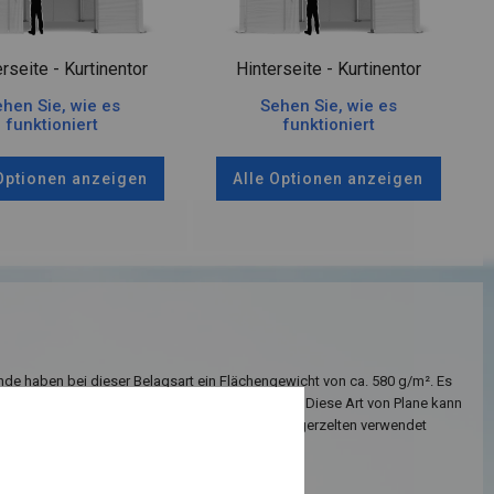
rseite - Kurtinentor
Hinterseite - Kurtinentor
hen Sie, wie es
Sehen Sie, wie es
funktioniert
funktioniert
 Optionen anzeigen
Alle Optionen anzeigen
de haben bei dieser Belagsart ein Flächengewicht von ca. 580 g/m². Es
 gegen starke Windböen oder starken Schneefall. Diese Art von Plane kann
zjährigen Garagenzelten als auch in Langzeitlagerzelten verwendet