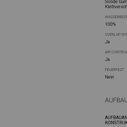
Solide Gum
Klettversc
WASSERBEST
100%
OVERLAP-SY
Ja
AIR-CONTRO
Ja
FEUERFEST
Nein
AUFBA
AUFBAUAN
KONSTRUK