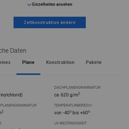
Einzelheiten ansehen
Zeltkonstruktion ändern
che Daten
eines
Plane
Konstruktion
Pakete
DACHPLANENGRAMMATUR
2
nylchlorid)
ca. 620 g/m
DPLANENGRAMMATUR
TEMPERATURBEREICH
2
o
o
m
von -40
bis +60
G
UV-BESTÄNDIGKEIT