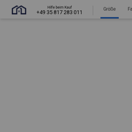
Hilfe beim Kauf
Größe
F
+49 35 817 283 011