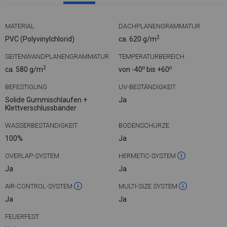
MATERIAL
DACHPLANENGRAMMATUR
2
PVC (Polyvinylchlorid)
ca. 620 g/m
SEITENWANDPLANENGRAMMATUR
TEMPERATURBEREICH
2
o
o
ca. 580 g/m
von -40
bis +60
BEFESTIGUNG
UV-BESTÄNDIGKEIT
Solide Gummischlaufen +
Ja
Klettverschlussbänder
WASSERBESTÄNDIGKEIT
BODENSCHÜRZE
100%
Ja
OVERLAP-SYSTEM
HERMETIC-SYSTEM
Ja
Ja
AIR-CONTROL-SYSTEM
MULTI-SIZE SYSTEM
Ja
Ja
FEUERFEST