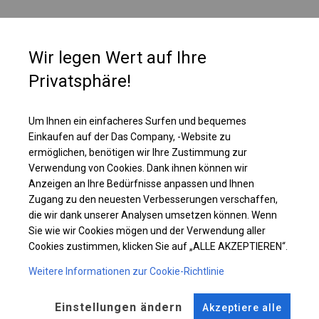
PLANE
Wir legen Wert auf Ihre
Die einzelne Wand ist mit einem großen, vollständig transparenten Fenster
Privatsphäre!
ausgestattet. Ein solches Fenster erhellt den Innenraum des Zeltes sehr
gut. Daher ist es die richtige Wahl, wenn wir möchten, dass unsere
Produkte oder Waren von außen gut sichtbar sind.
Um Ihnen ein einfacheres Surfen und bequemes
Einkaufen auf der Das Company, -Website zu
ermöglichen, benötigen wir Ihre Zustimmung zur
Einzelheiten ansehen
Verwendung von Cookies. Dank ihnen können wir
Anzeigen an Ihre Bedürfnisse anpassen und Ihnen
Zugang zu den neuesten Verbesserungen verschaffen,
Plane ändern
die wir dank unserer Analysen umsetzen können. Wenn
Sie wie wir Cookies mögen und der Verwendung aller
Cookies zustimmen, klicken Sie auf „ALLE AKZEPTIEREN“.
Weitere Informationen zur Cookie-Richtlinie
KONSTRUKTION
WINTER PLUS
Einstellungen ändern
Akzeptiere alle