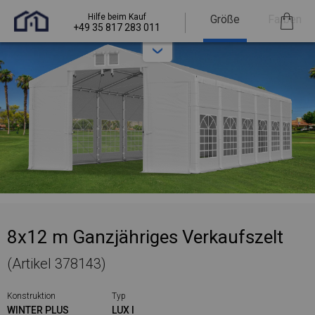
Hilfe beim Kauf
Größe
Farben
+49 35 817 283 011
8x12 m Ganzjähriges Verkaufszelt
(Artikel 378143)
Konstruktion
Typ
WINTER PLUS
LUX I