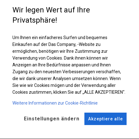
Wenn Sie einen zusätzlichen Restaurantraum haben möchten, der eine
Wir legen Wert auf Ihre
zusätzliche Heizung benötigt, ist die Wahl dieser Plane die beste. Im
Inneren können Sie Wärmestrahler oder andere Heizungen platzieren, die
Privatsphäre!
ihre Funktionen erfüllen.
Um Ihnen ein einfacheres Surfen und bequemes
Einzelheiten ansehen
Einkaufen auf der Das Company, -Website zu
ermöglichen, benötigen wir Ihre Zustimmung zur
Verwendung von Cookies. Dank ihnen können wir
Plane ändern
Anzeigen an Ihre Bedürfnisse anpassen und Ihnen
Zugang zu den neuesten Verbesserungen verschaffen,
die wir dank unserer Analysen umsetzen können. Wenn
Sie wie wir Cookies mögen und der Verwendung aller
KONSTRUKTION
Cookies zustimmen, klicken Sie auf „ALLE AKZEPTIEREN“.
WINTER PLUS
Weitere Informationen zur Cookie-Richtlinie
Einstellungen ändern
Akzeptiere alle
ROHRE
ANSCHLÜSSE
Stahl ca.
fi 50 mm
Stahl ca.
fi 54 mm