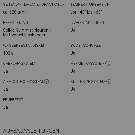
SEITENWANDPLANENGRAMMATUR
TEMPERATURBEREICH
2
o
o
ca. 620 g/m
von -40
bis +60
BEFESTIGUNG
UV-BESTÄNDIGKEIT
Solide Gummischlaufen +
Ja
Klettverschlussbänder
WASSERBESTÄNDIGKEIT
BODENSCHÜRZE
100%
Ja
OVERLAP-SYSTEM
HERMETIC-SYSTEM
Ja
Ja
AIR-CONTROL-SYSTEM
MULTI-SIZE SYSTEM
Ja
Ja
FEUERFEST
Ja
AUFBAUANLEITUNGEN