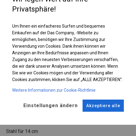
Privatsphäre!
Einzelheiten ansehen
Um Ihnen ein einfacheres Surfen und bequemes
Einkaufen auf der Das Company, -Website zu
Plane ändern
ermöglichen, benötigen wir Ihre Zustimmung zur
Verwendung von Cookies. Dank ihnen können wir
Anzeigen an Ihre Bedürfnisse anpassen und Ihnen
Zugang zu den neuesten Verbesserungen verschaffen,
KONSTRUKTION
die wir dank unserer Analysen umsetzen können. Wenn
Sie wie wir Cookies mögen und der Verwendung aller
WINTER
Cookies zustimmen, klicken Sie auf „ALLE AKZEPTIEREN“.
Weitere Informationen zur Cookie-Richtlinie
ROHRE
ANSCHLÜSSE
Einstellungen ändern
Akzeptiere alle
Stahl ca.
fi 50 mm
Stahl ca.
fi 54 mm
FUSS
Stahl
für 14 cm