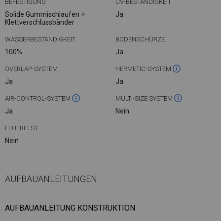
BEFESTIGUNG
UV-BESTÄNDIGKEIT
Solide Gummischlaufen +
Ja
Klettverschlussbänder
WASSERBESTÄNDIGKEIT
BODENSCHÜRZE
100%
Ja
OVERLAP-SYSTEM
HERMETIC-SYSTEM
Ja
Ja
AIR-CONTROL-SYSTEM
MULTI-SIZE SYSTEM
Ja
Nein
FEUERFEST
Nein
AUFBAUANLEITUNGEN
AUFBAUANLEITUNG KONSTRUKTION