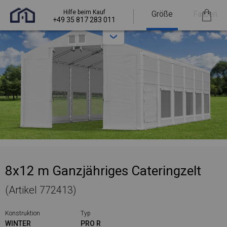
Hilfe beim Kauf
Größe
Farben
+49 35 817 283 011
8x12 m Ganzjähriges Cateringzelt
(Artikel 772413)
Konstruktion
Typ
WINTER
PRO R