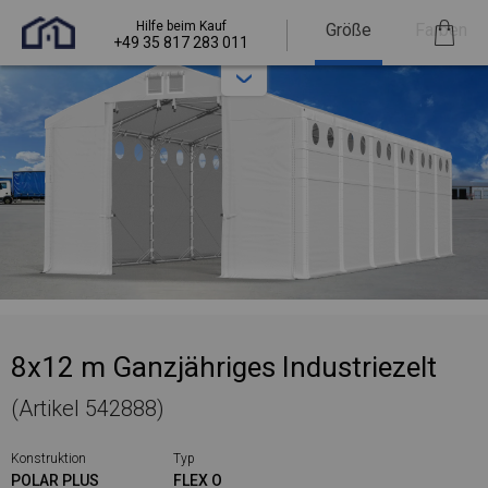
Hilfe beim Kauf
Größe
Farben
+49 35 817 283 011
8x12 m Ganzjähriges Industriezelt
(Artikel 542888)
Konstruktion
Typ
POLAR PLUS
FLEX O