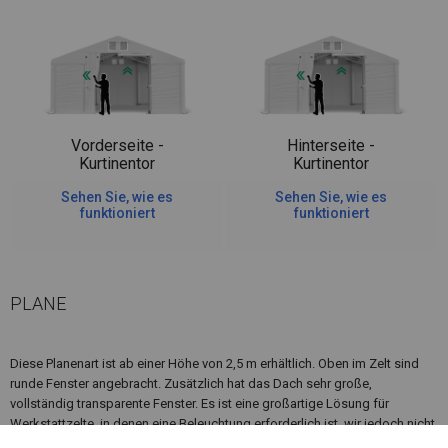
Vorderseite -
Hinterseite -
Kurtinentor
Kurtinentor
Sehen Sie, wie es
Sehen Sie, wie es
funktioniert
funktioniert
PLANE
Diese Planenart ist ab einer Höhe von 2,5 m erhältlich. Oben im Zelt sind
runde Fenster angebracht. Zusätzlich hat das Dach sehr große,
vollständig transparente Fenster. Es ist eine großartige Lösung für
Werkstattzelte, in denen eine Beleuchtung erforderlich ist, wir jedoch nicht
möchten, dass das, was wir tun, für Außenstehende sichtbar ist.