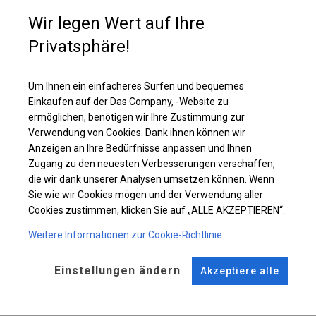
Wir legen Wert auf Ihre
Einzelheiten ansehen
Privatsphäre!
Um Ihnen ein einfacheres Surfen und bequemes
Plane ändern
Einkaufen auf der Das Company, -Website zu
ermöglichen, benötigen wir Ihre Zustimmung zur
Verwendung von Cookies. Dank ihnen können wir
Anzeigen an Ihre Bedürfnisse anpassen und Ihnen
KONSTRUKTION
Zugang zu den neuesten Verbesserungen verschaffen,
die wir dank unserer Analysen umsetzen können. Wenn
POLAR PLUS
Sie wie wir Cookies mögen und der Verwendung aller
Cookies zustimmen, klicken Sie auf „ALLE AKZEPTIEREN“.
ROHRE
ANSCHLÜSSE
Weitere Informationen zur Cookie-Richtlinie
Stahl ca.
fi 50 mm
Stahl ca.
fi 54 mm
Einstellungen ändern
Akzeptiere alle
FUSS
STRINGS
Stahl
für 14 cm
Dach und Seite