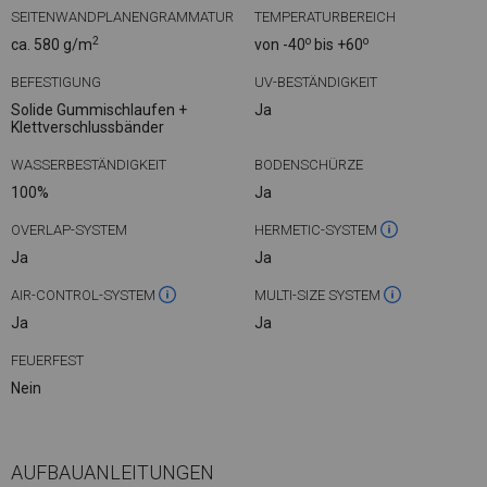
SEITENWANDPLANENGRAMMATUR
TEMPERATURBEREICH
2
o
o
ca. 580 g/m
von -40
bis +60
BEFESTIGUNG
UV-BESTÄNDIGKEIT
Solide Gummischlaufen +
Ja
Klettverschlussbänder
WASSERBESTÄNDIGKEIT
BODENSCHÜRZE
100%
Ja
OVERLAP-SYSTEM
HERMETIC-SYSTEM
Ja
Ja
AIR-CONTROL-SYSTEM
MULTI-SIZE SYSTEM
Ja
Ja
FEUERFEST
Nein
AUFBAUANLEITUNGEN