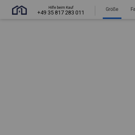
Hilfe beim Kauf
Größe
F
+49 35 817 283 011