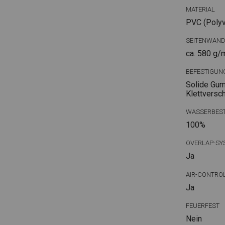
MATERIAL
PVC (Polyvi
SEITENWAN
ca. 580 g/
BEFESTIGUN
Solide Gum
Klettversc
WASSERBEST
100%
OVERLAP-SY
Ja
AIR-CONTRO
Ja
FEUERFEST
Nein