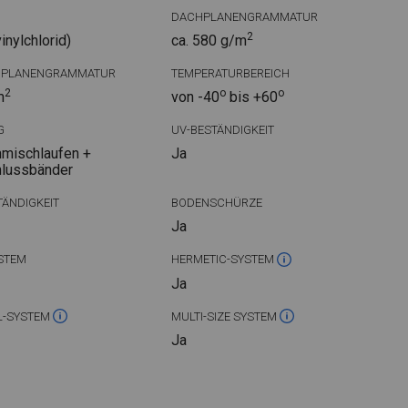
DACHPLANENGRAMMATUR
2
nylchlorid)
ca. 580 g/m
DPLANENGRAMMATUR
TEMPERATURBEREICH
2
o
o
m
von -40
bis +60
G
UV-BESTÄNDIGKEIT
mischlaufen +
Ja
hlussbänder
ÄNDIGKEIT
BODENSCHÜRZE
Ja
STEM
HERMETIC-SYSTEM
Ja
L-SYSTEM
MULTI-SIZE SYSTEM
Ja