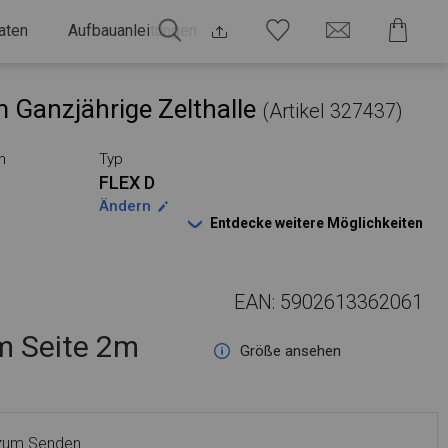
aten
Aufbauanleitungen
 Ganzjährige Zelthalle
(Artikel 327437)
n
Typ
FLEX D
Ändern
Entdecke weitere Möglichkeiten
EAN: 5902613362061
 Seite 2m
Größe ansehen
 zum Senden