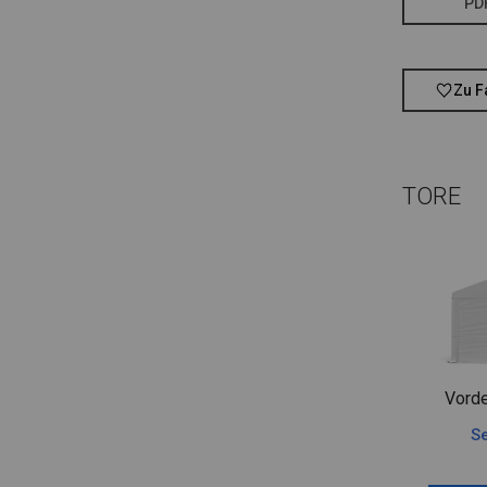
PD
Zu F
TORE
Vorde
Se