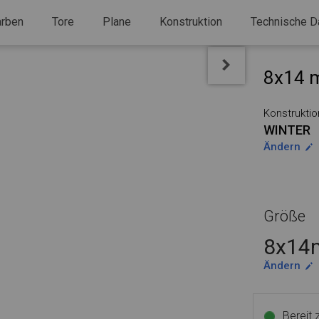
arben
Tore
Plane
Konstruktion
Technische D
8x14 m
Konstruktio
WINTER
Ändern
Größe
8x14m
Ändern
Bereit