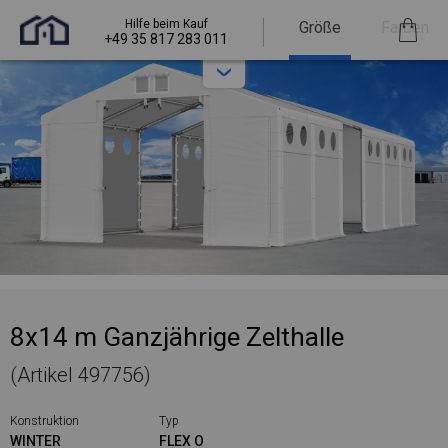
Hilfe beim Kauf
Größe
Farben
+49 35 817 283 011
8x14 m Ganzjährige Zelthalle
(Artikel 497756)
Konstruktion
Typ
WINTER
FLEX O