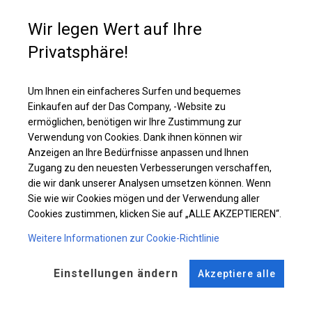
Diese Planenart ist ab einer Höhe von 2,5 m erhältlich. Oben im Zelt sind
runde Fenster angebracht. Zusätzlich hat das Dach sehr große,
Wir legen Wert auf Ihre
vollständig transparente Fenster. Es ist eine großartige Lösung für
Werkstattzelte, in denen eine Beleuchtung erforderlich ist, wir jedoch nicht
Privatsphäre!
möchten, dass das, was wir tun, für Außenstehende sichtbar ist.
Um Ihnen ein einfacheres Surfen und bequemes
Einzelheiten ansehen
Einkaufen auf der Das Company, -Website zu
ermöglichen, benötigen wir Ihre Zustimmung zur
Verwendung von Cookies. Dank ihnen können wir
Plane ändern
Anzeigen an Ihre Bedürfnisse anpassen und Ihnen
Zugang zu den neuesten Verbesserungen verschaffen,
die wir dank unserer Analysen umsetzen können. Wenn
Sie wie wir Cookies mögen und der Verwendung aller
Cookies zustimmen, klicken Sie auf „ALLE AKZEPTIEREN“.
KONSTRUKTION
Weitere Informationen zur Cookie-Richtlinie
WINTER
Einstellungen ändern
Akzeptiere alle
ROHRE
ANSCHLÜSSE