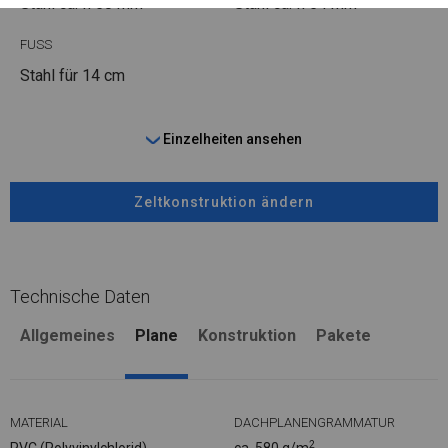
Stahl ca.
fi 50 mm
Stahl ca.
fi 54 mm
FUSS
Stahl
für 14 cm
Einzelheiten ansehen
Zeltkonstruktion ändern
Technische Daten
Allgemeines
Plane
Konstruktion
Pakete
MATERIAL
DACHPLANENGRAMMATUR
2