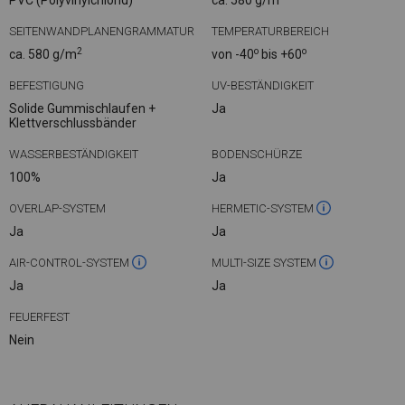
PVC (Polyvinylchlorid)
ca. 580 g/m
SEITENWANDPLANENGRAMMATUR
TEMPERATURBEREICH
2
o
o
ca. 580 g/m
von -40
bis +60
BEFESTIGUNG
UV-BESTÄNDIGKEIT
Solide Gummischlaufen +
Ja
Klettverschlussbänder
WASSERBESTÄNDIGKEIT
BODENSCHÜRZE
100%
Ja
OVERLAP-SYSTEM
HERMETIC-SYSTEM
Ja
Ja
AIR-CONTROL-SYSTEM
MULTI-SIZE SYSTEM
Ja
Ja
FEUERFEST
Nein