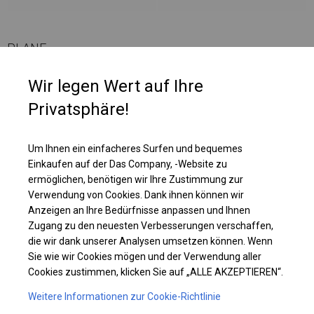
PLANE
Wir legen Wert auf Ihre
Każda ze ścian jest wyposażona we wbudowaną siatkę przepuszczającą
powietrze. Nad każdym z takich siateczkowych okien znajduje się roleta,
Privatsphäre!
która na całej długości posiada rzepy. Rzepy te, po rozwinięciu rolety
idealnie przylegają do ścianki, tworząc zamkniętą całość. Dlatego
namioty z takimi ściankami można wykorzystywać w dwojaki sposób - i
Um Ihnen ein einfacheres Surfen und bequemes
jako namioty imprezowe czy ogrodowe, ustawiając w środku stoliki i
Einkaufen auf der Das Company, -Website zu
krzesła, i jako składziki do magazynowania.
ermöglichen, benötigen wir Ihre Zustimmung zur
Verwendung von Cookies. Dank ihnen können wir
Anzeigen an Ihre Bedürfnisse anpassen und Ihnen
Einzelheiten ansehen
Zugang zu den neuesten Verbesserungen verschaffen,
die wir dank unserer Analysen umsetzen können. Wenn
Sie wie wir Cookies mögen und der Verwendung aller
Plane ändern
Cookies zustimmen, klicken Sie auf „ALLE AKZEPTIEREN“.
Weitere Informationen zur Cookie-Richtlinie