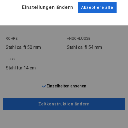
KONSTRUKTION
Einstellungen ändern
Akzeptiere alle
WINTER
ROHRE
ANSCHLÜSSE
Stahl ca.
fi 50 mm
Stahl ca.
fi 54 mm
FUSS
Stahl
für 14 cm
Einzelheiten ansehen
Zeltkonstruktion ändern