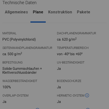
Technische Daten
Allgemeines
Plane
Konstruktion
Pakete
MATERIAL
DACHPLANENGRAMMATUR
2
PVC (Polyvinylchlorid)
ca. 620 g/m
SEITENWANDPLANENGRAMMATUR
TEMPERATURBEREICH
2
o
o
ca. 500 g/m
von -40
bis +60
BEFESTIGUNG
UV-BESTÄNDIGKEIT
Solide Gummischlaufen +
Ja
Klettverschlussbänder
WASSERBESTÄNDIGKEIT
BODENSCHÜRZE
100%
Ja
OVERLAP-SYSTEM
HERMETIC-SYSTEM
Ja
Ja