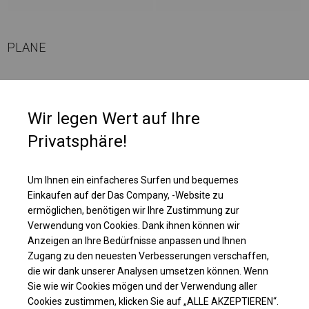
PLANE
Die Plane eignet sich perfekt für die Organisation von Outdoor-Events,
Banketten oder Festivals. Sie ist ein idealer Schutz für Catering und
Wir legen Wert auf Ihre
geladene Gäste bei Hochzeiten, Kommunionen, Picknicks und anderen
besonderen Anlässen. Es kann auch als Pavillon, Garten- oder
Privatsphäre!
Terrassenzelt verwendet werden. Das Zelt kann auch als Gewerbefläche
und zusätzlicher Platz in Ihren Räumlichkeiten genutzt werden.
Um Ihnen ein einfacheres Surfen und bequemes
Einkaufen auf der Das Company, -Website zu
Einzelheiten ansehen
ermöglichen, benötigen wir Ihre Zustimmung zur
Verwendung von Cookies. Dank ihnen können wir
Anzeigen an Ihre Bedürfnisse anpassen und Ihnen
Plane ändern
Zugang zu den neuesten Verbesserungen verschaffen,
die wir dank unserer Analysen umsetzen können. Wenn
Sie wie wir Cookies mögen und der Verwendung aller
Cookies zustimmen, klicken Sie auf „ALLE AKZEPTIEREN“.