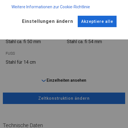
KONSTRUKTION
Weitere Informationen zur Cookie-Richtlinie
WINTER
Einstellungen ändern
Akzeptiere alle
ROHRE
ANSCHLÜSSE
Stahl ca.
fi 50 mm
Stahl ca.
fi 54 mm
FUSS
Stahl
für 14 cm
Einzelheiten ansehen
Zeltkonstruktion ändern
Technische Daten