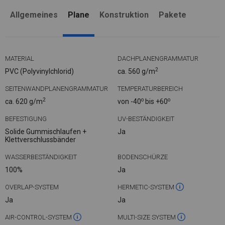
Allgemeines
Plane
Konstruktion
Pakete
MATERIAL
DACHPLANENGRAMMATUR
2
PVC (Polyvinylchlorid)
ca. 560 g/m
SEITENWANDPLANENGRAMMATUR
TEMPERATURBEREICH
2
o
o
ca. 620 g/m
von -40
bis +60
BEFESTIGUNG
UV-BESTÄNDIGKEIT
Solide Gummischlaufen +
Ja
Klettverschlussbänder
WASSERBESTÄNDIGKEIT
BODENSCHÜRZE
100%
Ja
OVERLAP-SYSTEM
HERMETIC-SYSTEM
Ja
Ja
AIR-CONTROL-SYSTEM
MULTI-SIZE SYSTEM