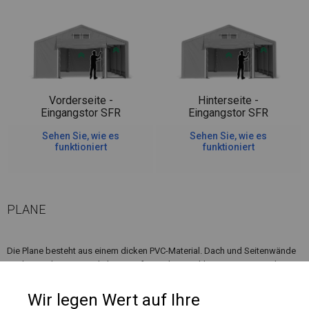
Vorderseite -
Hinterseite -
Eingangstor SFR
Eingangstor SFR
Sehen Sie, wie es
Sehen Sie, wie es
funktioniert
funktioniert
PLANE
Die Plane besteht aus einem dicken PVC-Material. Dach und Seitenwände
sind ein Teil. Ein zusätzlicher Komfort ist hier ein kleinerer Eingang, der
sich neben dem Eingangstor befindet. Dadurch müssen Sie nicht jedes
Mal einen größeren Eingang öffnen, wenn Sie eintreten möchten.
Wir legen Wert auf Ihre