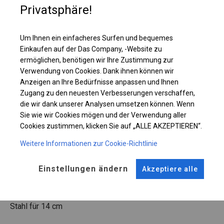
Privatsphäre!
Einzelheiten ansehen
Um Ihnen ein einfacheres Surfen und bequemes
Einkaufen auf der Das Company, -Website zu
Plane ändern
ermöglichen, benötigen wir Ihre Zustimmung zur
Verwendung von Cookies. Dank ihnen können wir
Anzeigen an Ihre Bedürfnisse anpassen und Ihnen
Zugang zu den neuesten Verbesserungen verschaffen,
KONSTRUKTION
die wir dank unserer Analysen umsetzen können. Wenn
Sie wie wir Cookies mögen und der Verwendung aller
WINTER
Cookies zustimmen, klicken Sie auf „ALLE AKZEPTIEREN“.
Weitere Informationen zur Cookie-Richtlinie
ROHRE
ANSCHLÜSSE
Einstellungen ändern
Akzeptiere alle
Stahl ca.
fi 50 mm
Stahl ca.
fi 54 mm
FUSS
Stahl
für 14 cm