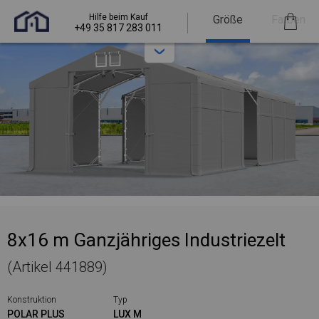
Hilfe beim Kauf
Größe
Farben
+49 35 817 283 011
8x16 m Ganzjähriges Industriezelt
(Artikel 441889)
Konstruktion
Typ
POLAR PLUS
LUX M