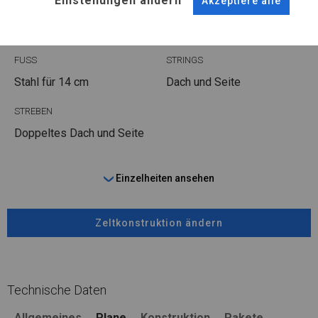
Einstellungen ändern
Akzeptiere alle
ROHRE
ANSCHLÜSSE
Stahl ca.
fi 50 mm
Stahl ca.
fi 54 mm
FUSS
STRINGS
Stahl
für 14 cm
Dach und Seite
STREBEN
Doppeltes Dach und Seite
Einzelheiten ansehen
Zeltkonstruktion ändern
Technische Daten
Allgemeines
Plane
Konstruktion
Pakete