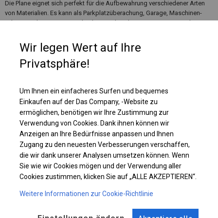
Die Plane eignet sich perfekt für die Aufbewahrung verschiedener Arten
von Materialien. Es kann als Parkplatzüberachung, Garage, Maschinen-
oder Bootslager, Autowaschanlage und Lackierraum genutzt werden.
Wenn sich in der Nähe des Lagerplatzes, an dem Sie das Zelt aufstellen
möchten, Feuerquellen befinden, lohnt es sich, über ein feuerfestes
Wir legen Wert auf Ihre
Lagerzelt nachzudenken, in dem Sie Ihre Materialien sicher aufbewahren
Privatsphäre!
können.
Um Ihnen ein einfacheres Surfen und bequemes
Einzelheiten ansehen
Einkaufen auf der Das Company, -Website zu
ermöglichen, benötigen wir Ihre Zustimmung zur
Verwendung von Cookies. Dank ihnen können wir
Plane ändern
Anzeigen an Ihre Bedürfnisse anpassen und Ihnen
Zugang zu den neuesten Verbesserungen verschaffen,
die wir dank unserer Analysen umsetzen können. Wenn
Sie wie wir Cookies mögen und der Verwendung aller
KONSTRUKTION
Cookies zustimmen, klicken Sie auf „ALLE AKZEPTIEREN“.
POLAR PLUS
Weitere Informationen zur Cookie-Richtlinie