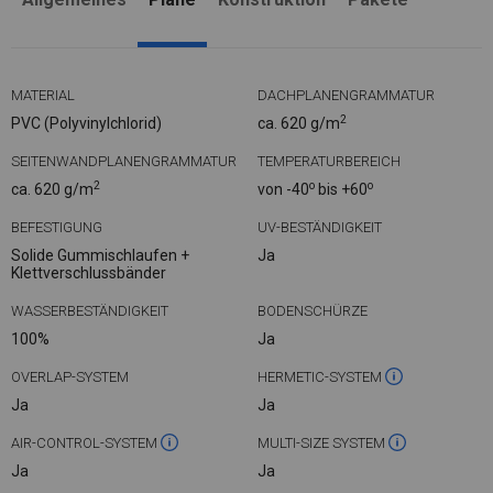
MATERIAL
DACHPLANENGRAMMATUR
2
PVC (Polyvinylchlorid)
ca. 620 g/m
SEITENWANDPLANENGRAMMATUR
TEMPERATURBEREICH
2
o
o
ca. 620 g/m
von -40
bis +60
BEFESTIGUNG
UV-BESTÄNDIGKEIT
Solide Gummischlaufen +
Ja
Klettverschlussbänder
WASSERBESTÄNDIGKEIT
BODENSCHÜRZE
100%
Ja
OVERLAP-SYSTEM
HERMETIC-SYSTEM
Ja
Ja
AIR-CONTROL-SYSTEM
MULTI-SIZE SYSTEM
Ja
Ja