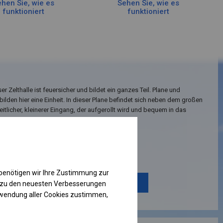
hen Sie, wie es
Sehen Sie, wie es
funktioniert
funktioniert
er Zelthalle ist feuersicher und bildet ein ganzes Teil. Plane und
bilden hier eine Einheit. In dieser Plane befindet sich neben dem großen
eitlicher, kleinerer Eingang, der aufgerollt wird und bequem in das
treten werden kann.
Einzelheiten ansehen
benötigen wir Ihre Zustimmung zur
Plane ändern
g zu den neuesten Verbesserungen
rwendung aller Cookies zustimmen,