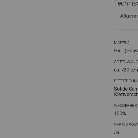
Technis
Allgem
MATERIAL
PVC (Polyvi
SEITENWAN
ca. 720 g/
BEFESTIGUN
Solide Gum
Klettversc
WASSERBEST
100%
OVERLAP-SY
Ja