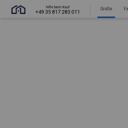
Hilfe beim Kauf
Größe
F
+49 35 817 283 011