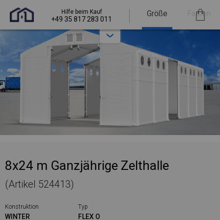
Hilfe beim Kauf
Größe
Farben
+49 35 817 283 011
8x24 m Ganzjährige Zelthalle
(Artikel 524413)
Konstruktion
Typ
WINTER
FLEX O