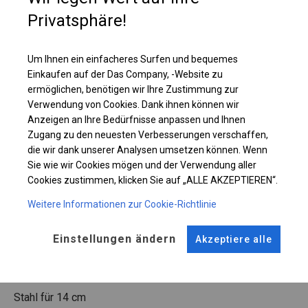
Privatsphäre!
Einzelheiten ansehen
Um Ihnen ein einfacheres Surfen und bequemes
Einkaufen auf der Das Company, -Website zu
Plane ändern
ermöglichen, benötigen wir Ihre Zustimmung zur
Verwendung von Cookies. Dank ihnen können wir
Anzeigen an Ihre Bedürfnisse anpassen und Ihnen
Zugang zu den neuesten Verbesserungen verschaffen,
KONSTRUKTION
die wir dank unserer Analysen umsetzen können. Wenn
Sie wie wir Cookies mögen und der Verwendung aller
WINTER
Cookies zustimmen, klicken Sie auf „ALLE AKZEPTIEREN“.
Weitere Informationen zur Cookie-Richtlinie
ROHRE
ANSCHLÜSSE
Einstellungen ändern
Akzeptiere alle
Stahl ca.
fi 50 mm
Stahl ca.
fi 54 mm
FUSS
Stahl
für 14 cm