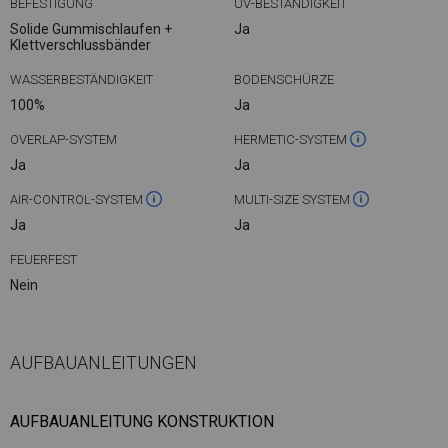
BEFESTIGUNG
UV-BESTÄNDIGKEIT
Solide Gummischlaufen +
Ja
Klettverschlussbänder
WASSERBESTÄNDIGKEIT
BODENSCHÜRZE
100%
Ja
OVERLAP-SYSTEM
HERMETIC-SYSTEM
Ja
Ja
AIR-CONTROL-SYSTEM
MULTI-SIZE SYSTEM
Ja
Ja
FEUERFEST
Nein
AUFBAUANLEITUNGEN
AUFBAUANLEITUNG KONSTRUKTION