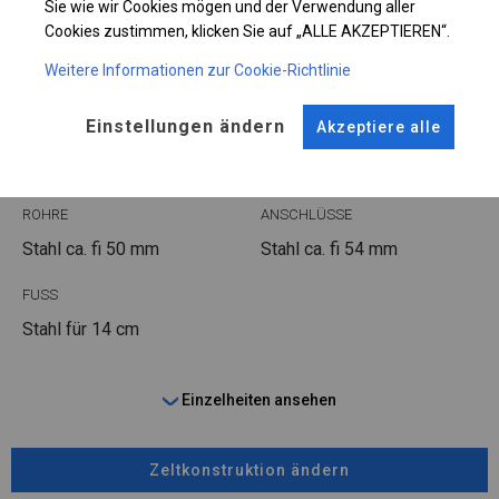
Sie wie wir Cookies mögen und der Verwendung aller
Cookies zustimmen, klicken Sie auf „ALLE AKZEPTIEREN“.
Weitere Informationen zur Cookie-Richtlinie
KONSTRUKTION
Einstellungen ändern
Akzeptiere alle
WINTER
ROHRE
ANSCHLÜSSE
Stahl ca.
fi 50 mm
Stahl ca.
fi 54 mm
FUSS
Stahl
für 14 cm
Einzelheiten ansehen
Zeltkonstruktion ändern