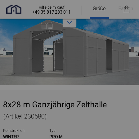
Hilfe beim Kauf
Größe
Farben
+49 35 817 283 011
8x28 m Ganzjährige Zelthalle
(Artikel 230580)
Konstruktion
Typ
WINTER
PRO M