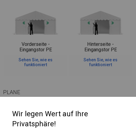
Vorderseite -
Hinterseite -
Eingangstor PE
Eingangstor PE
Sehen Sie, wie es
Sehen Sie, wie es
funktioniert
funktioniert
PLANE
Die Seitenwände haben Netzfenster, die Luft hereinlassen. An jedem
Wir legen Wert auf Ihre
dieser Fenster befindet sich ein Klettrollo, das jederzeit ausgeklappt
Privatsphäre!
werden kann und das Fenster abdeckt, beispielsweise bei Regen oder
wenn Sie das Zeltinnere abdecken möchten.