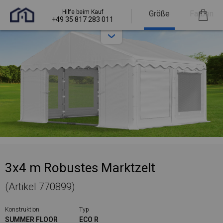
Hilfe beim Kauf
Größe
Farben
+49 35 817 283 011
3x4 m Robustes Marktzelt
(Artikel 770899)
Konstruktion
Typ
SUMMER FLOOR
ECO R