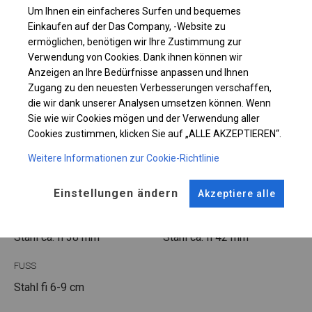
Um Ihnen ein einfacheres Surfen und bequemes
Einkaufen auf der Das Company, -Website zu
Einzelheiten ansehen
ermöglichen, benötigen wir Ihre Zustimmung zur
Verwendung von Cookies. Dank ihnen können wir
Plane ändern
Anzeigen an Ihre Bedürfnisse anpassen und Ihnen
Zugang zu den neuesten Verbesserungen verschaffen,
die wir dank unserer Analysen umsetzen können. Wenn
Sie wie wir Cookies mögen und der Verwendung aller
Cookies zustimmen, klicken Sie auf „ALLE AKZEPTIEREN“.
KONSTRUKTION
Weitere Informationen zur Cookie-Richtlinie
SUMMER FLOOR
Einstellungen ändern
Akzeptiere alle
ROHRE
ANSCHLÜSSE
Stahl ca.
fi 38 mm
Stahl ca.
fi 42 mm
FUSS
Stahl
fi 6-9 cm