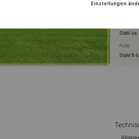
SUMM
Einstellungen änd
ROHRE
Stahl ca.
FUSS
Stahl
fi 
Technis
Allgem