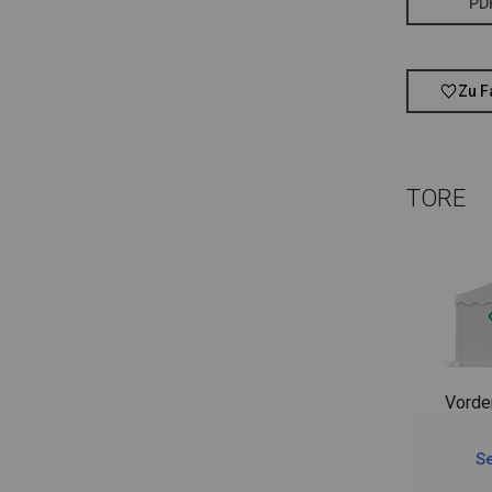
PD
Zu F
TORE
Vorde
Se