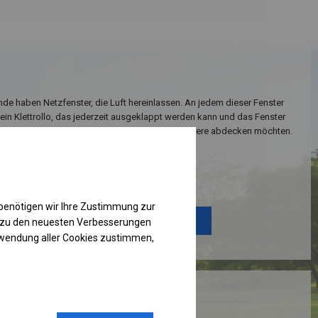
de haben Netzfenster, die Luft hereinlassen. An jedem dieser Fenster
 ein Klettrollo, das jederzeit ausgeklappt werden kann und das Fenster
spielsweise bei Regen oder wenn Sie das Zeltinnere abdecken möchten.
Einzelheiten ansehen
benötigen wir Ihre Zustimmung zur
Plane ändern
g zu den neuesten Verbesserungen
rwendung aller Cookies zustimmen,
RUKTION