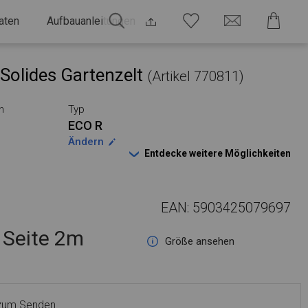
aten
Aufbauanleitungen
Solides Gartenzelt
(Artikel 770811)
n
Typ
ECO R
Ändern
Entdecke weitere Möglichkeiten
EAN: 5903425079697
Seite 2m
Größe ansehen
 zum Senden