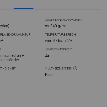
DACHPLANENGRAMMATUR
2
hylen)
ca. 240 g/m
DPLANENGRAMMATUR
TEMPERATURBEREICH
2
o
o
m
von -5
bis +40
G
UV-BESTÄNDIGKEIT
mischlaufen +
Ja
hlussbänder
ÄNDIGKEIT
MULTI-SIZE SYSTEM
Nein