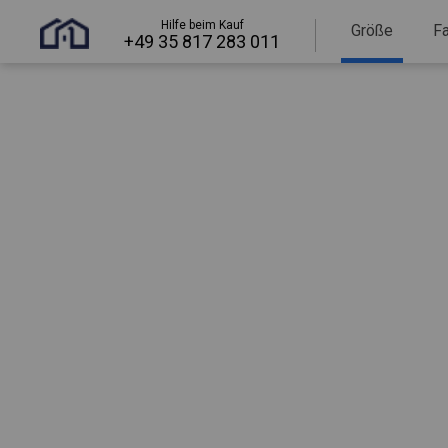
Hilfe beim Kauf
Größe
F
+49 35 817 283 011