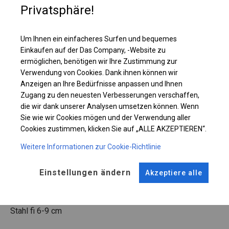
Privatsphäre!
Einzelheiten ansehen
Um Ihnen ein einfacheres Surfen und bequemes
Einkaufen auf der Das Company, -Website zu
Plane ändern
ermöglichen, benötigen wir Ihre Zustimmung zur
Verwendung von Cookies. Dank ihnen können wir
Anzeigen an Ihre Bedürfnisse anpassen und Ihnen
Zugang zu den neuesten Verbesserungen verschaffen,
KONSTRUKTION
die wir dank unserer Analysen umsetzen können. Wenn
Sie wie wir Cookies mögen und der Verwendung aller
SUMMER
Cookies zustimmen, klicken Sie auf „ALLE AKZEPTIEREN“.
Weitere Informationen zur Cookie-Richtlinie
ROHRE
ANSCHLÜSSE
Einstellungen ändern
Akzeptiere alle
Stahl ca.
fi 38 mm
Stahl ca.
fi 42 mm
FUSS
Stahl
fi 6-9 cm