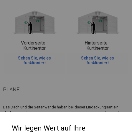
Vorderseite -
Hinterseite -
Kurtinentor
Kurtinentor
Sehen Sie, wie es
Sehen Sie, wie es
funktioniert
funktioniert
PLANE
Das Dach und die Seitenwände haben bei dieser Eindeckungsart ein
Flächengewicht von ca. 580 g/m². Es ist resistent gegen starke Windböen
oder starken Schneefall. Diese Art von Plane kann sowohl in ganzjährigen
Garagenzelten als auch in Langzeitlagerzelten verwendet werden.
Wir legen Wert auf Ihre