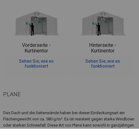
Vorderseite -
Hinterseite -
Kurtinentor
Kurtinentor
Sehen Sie, wie es
Sehen Sie, wie es
funktioniert
funktioniert
PLANE
Das Dach und die Seitenwände haben bei dieser Eindeckungsart ein
Flächengewicht von ca. 580 g/m². Es ist resistent gegen starke Windböen
oder starken Schneefall. Diese Art von Plane kann sowohl in ganzjährigen
Garagenzelten als auch in Langzeitlagerzelten verwendet werden.