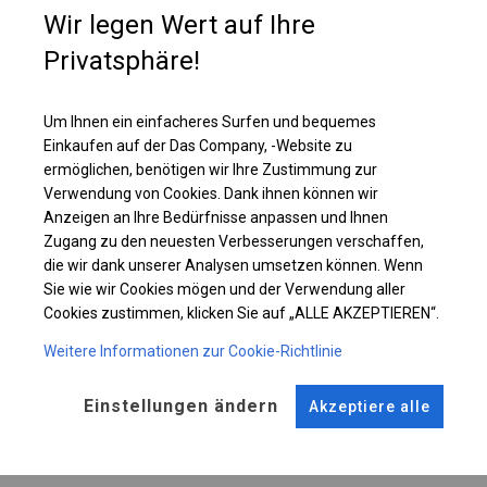
Wir legen Wert auf Ihre
Einzelheiten ansehen
Privatsphäre!
Plane ändern
Um Ihnen ein einfacheres Surfen und bequemes
Einkaufen auf der Das Company, -Website zu
ermöglichen, benötigen wir Ihre Zustimmung zur
Verwendung von Cookies. Dank ihnen können wir
KONSTRUKTION
Anzeigen an Ihre Bedürfnisse anpassen und Ihnen
Zugang zu den neuesten Verbesserungen verschaffen,
POLAR
die wir dank unserer Analysen umsetzen können. Wenn
Sie wie wir Cookies mögen und der Verwendung aller
Cookies zustimmen, klicken Sie auf „ALLE AKZEPTIEREN“.
ROHRE
ANSCHLÜSSE
Weitere Informationen zur Cookie-Richtlinie
Stahl ca.
fi 50 mm
Stahl ca.
fi 54 mm
Einstellungen ändern
Akzeptiere alle
FUSS
STRINGS
Stahl
für 14 cm
Dach und Seite