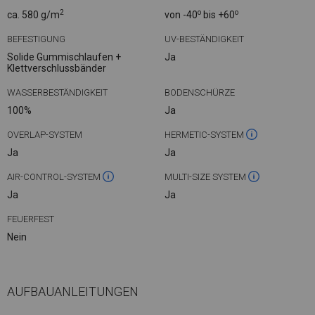
2
o
o
ca. 580 g/m
von -40
bis +60
BEFESTIGUNG
UV-BESTÄNDIGKEIT
Solide Gummischlaufen +
Ja
Klettverschlussbänder
WASSERBESTÄNDIGKEIT
BODENSCHÜRZE
100%
Ja
OVERLAP-SYSTEM
HERMETIC-SYSTEM
Ja
Ja
AIR-CONTROL-SYSTEM
MULTI-SIZE SYSTEM
Ja
Ja
FEUERFEST
Nein
AUFBAUANLEITUNGEN