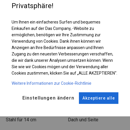
Privatsphäre!
Einzelheiten ansehen
Um Ihnen ein einfacheres Surfen und bequemes
Einkaufen auf der Das Company, -Website zu
Plane ändern
ermöglichen, benötigen wir Ihre Zustimmung zur
Verwendung von Cookies. Dank ihnen können wir
Anzeigen an Ihre Bedürfnisse anpassen und Ihnen
Zugang zu den neuesten Verbesserungen verschaffen,
KONSTRUKTION
die wir dank unserer Analysen umsetzen können. Wenn
Sie wie wir Cookies mögen und der Verwendung aller
WINTER PLUS
Cookies zustimmen, klicken Sie auf „ALLE AKZEPTIEREN“.
Weitere Informationen zur Cookie-Richtlinie
ROHRE
ANSCHLÜSSE
Einstellungen ändern
Akzeptiere alle
Stahl ca.
fi 50 mm
Stahl ca.
fi 54 mm
FUSS
STRINGS
Stahl
für 14 cm
Dach und Seite