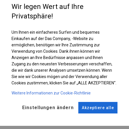
Wir legen Wert auf Ihre
Einzelheiten ansehen
Privatsphäre!
Plane ändern
Um Ihnen ein einfacheres Surfen und bequemes
Einkaufen auf der Das Company, -Website zu
ermöglichen, benötigen wir Ihre Zustimmung zur
Verwendung von Cookies. Dank ihnen können wir
KONSTRUKTION
Anzeigen an Ihre Bedürfnisse anpassen und Ihnen
Zugang zu den neuesten Verbesserungen verschaffen,
POLAR
die wir dank unserer Analysen umsetzen können. Wenn
Sie wie wir Cookies mögen und der Verwendung aller
Cookies zustimmen, klicken Sie auf „ALLE AKZEPTIEREN“.
ROHRE
ANSCHLÜSSE
Weitere Informationen zur Cookie-Richtlinie
Stahl ca.
fi 50 mm
Stahl ca.
fi 54 mm
Einstellungen ändern
Akzeptiere alle
FUSS
STRINGS
Stahl
für 14 cm
Dach und Seite