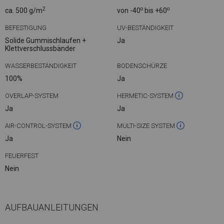
2
o
o
ca. 500 g/m
von -40
bis +60
BEFESTIGUNG
UV-BESTÄNDIGKEIT
Solide Gummischlaufen +
Ja
Klettverschlussbänder
WASSERBESTÄNDIGKEIT
BODENSCHÜRZE
100%
Ja
OVERLAP-SYSTEM
HERMETIC-SYSTEM
Ja
Ja
AIR-CONTROL-SYSTEM
MULTI-SIZE SYSTEM
Ja
Nein
FEUERFEST
Nein
AUFBAUANLEITUNGEN