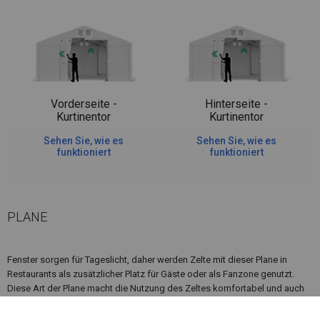
Vorderseite -
Hinterseite -
Kurtinentor
Kurtinentor
Sehen Sie, wie es
Sehen Sie, wie es
funktioniert
funktioniert
PLANE
Fenster sorgen für Tageslicht, daher werden Zelte mit dieser Plane in
Restaurants als zusätzlicher Platz für Gäste oder als Fanzone genutzt.
Diese Art der Plane macht die Nutzung des Zeltes komfortabel und auch
bei vollständig geschlossenem Zelt möglich.