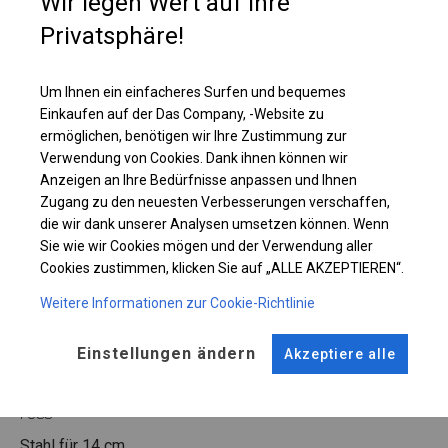
Wir legen Wert auf Ihre
oder Bootslager, Autowaschanlage und Lackierraum genutzt werden.
Privatsphäre!
Einzelheiten ansehen
Um Ihnen ein einfacheres Surfen und bequemes
Einkaufen auf der Das Company, -Website zu
Plane ändern
ermöglichen, benötigen wir Ihre Zustimmung zur
Verwendung von Cookies. Dank ihnen können wir
Anzeigen an Ihre Bedürfnisse anpassen und Ihnen
Zugang zu den neuesten Verbesserungen verschaffen,
die wir dank unserer Analysen umsetzen können. Wenn
KONSTRUKTION
Sie wie wir Cookies mögen und der Verwendung aller
Cookies zustimmen, klicken Sie auf „ALLE AKZEPTIEREN“.
WINTER
Weitere Informationen zur Cookie-Richtlinie
ROHRE
ANSCHLÜSSE
Einstellungen ändern
Akzeptiere alle
Stahl ca.
fi 50 mm
Stahl ca.
fi 54 mm
FUSS
Stahl
für 14 cm