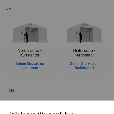
TORE
Vorderseite -
Hinterseite -
Kurtinentor
Kurtinentor
Sehen Sie, wie es
Sehen Sie, wie es
funktioniert
funktioniert
PLANE
Die Plane eignet sich perfekt für die Aufbewahrung verschiedener Arten
von Materialien. Es kann als Parkplatzüberdachung, Garage, Maschinen-