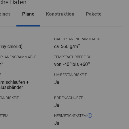
che Daten
eines
Plane
Konstruktion
Pakete
DACHPLANENGRAMMATUR
2
nylchlorid)
ca. 560 g/m
DPLANENGRAMMATUR
TEMPERATURBEREICH
2
o
o
m
von -40
bis +60
G
UV-BESTÄNDIGKEIT
mischlaufen +
Ja
hlussbänder
ÄNDIGKEIT
BODENSCHÜRZE
Ja
STEM
HERMETIC-SYSTEM
Ja