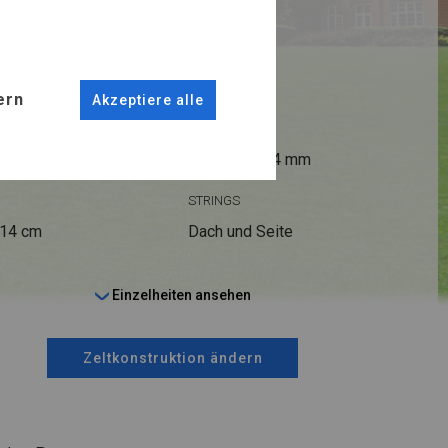
RUKTION
R PLUS
ern
Akzeptiere alle
ANSCHLÜSSE
fi 50 mm
Stahl ca.
fi 54 mm
STRINGS
 14 cm
Dach und Seite
Einzelheiten ansehen
Zeltkonstruktion ändern