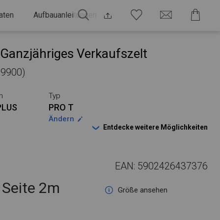
aten
Aufbauanleitungen
Ganzjähriges Verkaufszelt
29900)
n
Typ
PLUS
PRO T
Ändern
Entdecke weitere Möglichkeiten
EAN: 5902426437376
Seite 2m
Größe ansehen