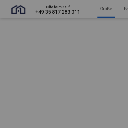
Hilfe beim Kauf
Größe
F
+49 35 817 283 011