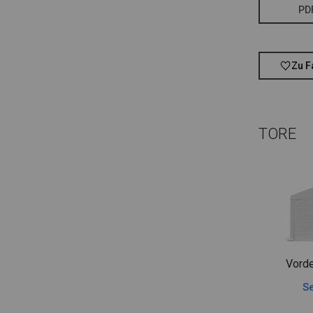
PD
Zu F
TORE
Vorde
Se