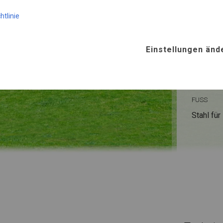
KONST
htlinie
WINTE
Einstellungen änd
ROHRE
Stahl ca.
FUSS
Stahl
für