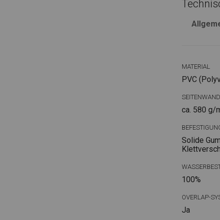
Technis
Allgem
MATERIAL
PVC (Polyvi
SEITENWAN
ca. 580 g/
BEFESTIGUN
Solide Gum
Klettversc
WASSERBEST
100%
OVERLAP-SY
Ja