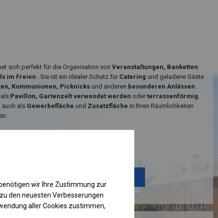
net sich perfekt für die Organisation von
Veranstaltungen, Banketten
ls im Freien
. Sie ist ein idealer Schutz für
Catering
und geladene Gäste
ten, Kommunionen, Picknicks
und anderen
besonderen Anlässen
.
 als
Pavillon, Gartenzelt verwendet werden
oder
terrassenförmig
.
n auch als
Gewerbefläche
und
Zusatzfläche
in Ihren Räumlichkeiten
en.
Einzelheiten ansehen
Plane ändern
benötigen wir Ihre Zustimmung zur
g zu den neuesten Verbesserungen
rwendung aller Cookies zustimmen,