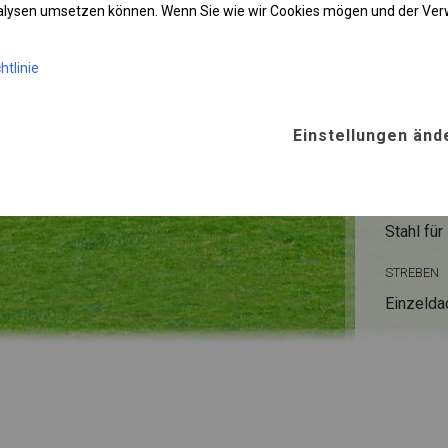
KONST
nalysen umsetzen können. Wenn Sie wie wir Cookies mögen und der Ve
POLAR
htlinie
ROHRE
Einstellungen änd
Stahl ca.
FUSS
Stahl
für
STREBEN
Einzelda