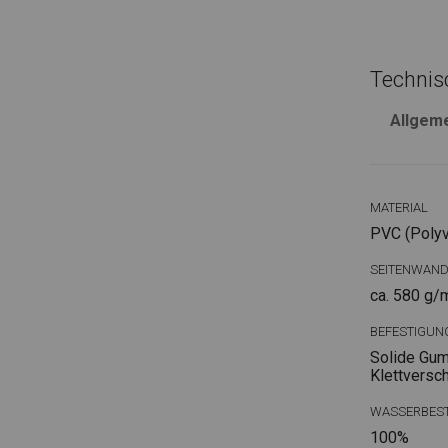
Technis
Allgem
MATERIAL
PVC (Polyvi
SEITENWAN
ca. 580 g/
BEFESTIGUN
Solide Gum
Klettversc
WASSERBEST
100%