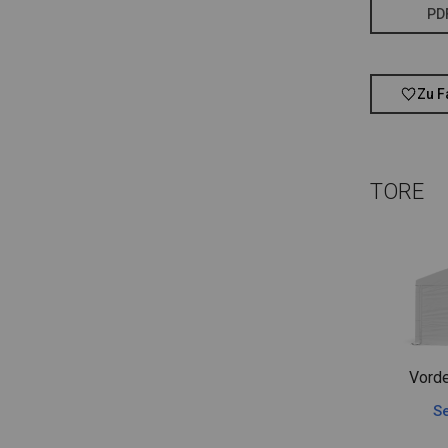
PD
Zu F
TORE
Vorde
Se