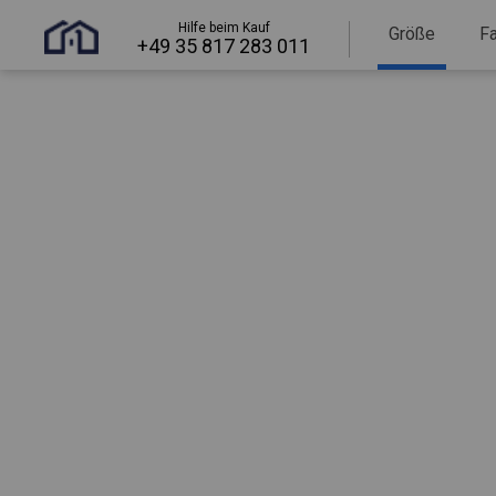
Hilfe beim Kauf
Größe
F
+49 35 817 283 011