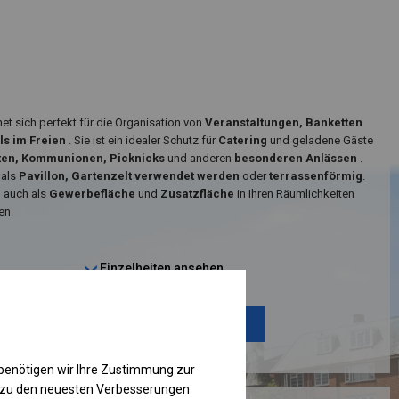
net sich perfekt für die Organisation von
Veranstaltungen, Banketten
ls im Freien
. Sie ist ein idealer Schutz für
Catering
und geladene Gäste
ten, Kommunionen, Picknicks
und anderen
besonderen Anlässen
.
 als
Pavillon, Gartenzelt verwendet werden
oder
terrassenförmig
.
n auch als
Gewerbefläche
und
Zusatzfläche
in Ihren Räumlichkeiten
en.
Einzelheiten ansehen
Plane ändern
benötigen wir Ihre Zustimmung zur
g zu den neuesten Verbesserungen