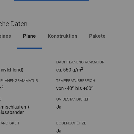
che Daten
eines
Plane
Konstruktion
Pakete
DACHPLANENGRAMMATUR
2
nylchlorid)
ca. 560 g/m
DPLANENGRAMMATUR
TEMPERATURBEREICH
2
o
o
m
von -40
bis +60
G
UV-BESTÄNDIGKEIT
mischlaufen +
Ja
hlussbänder
ÄNDIGKEIT
BODENSCHÜRZE
Ja