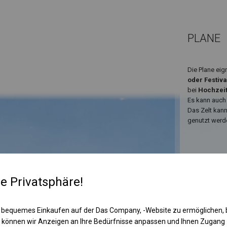
PLANE
Die Plane eig
oder Festiva
bei
Hochzei
Es kann auch
Das Zelt kan
genutzt werd
re Privatsphäre!
 bequemes Einkaufen auf der Das Company, -Website zu ermöglichen, 
 können wir Anzeigen an Ihre Bedürfnisse anpassen und Ihnen Zugan