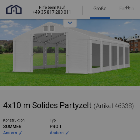
Hilfe beim Kauf
Größe
Farben
+49 35 817 283 011
4x10 m Solides Partyzelt
(Artikel 46338)
Konstruktion
Typ
SUMMER
PRO T
Ändern
Ändern