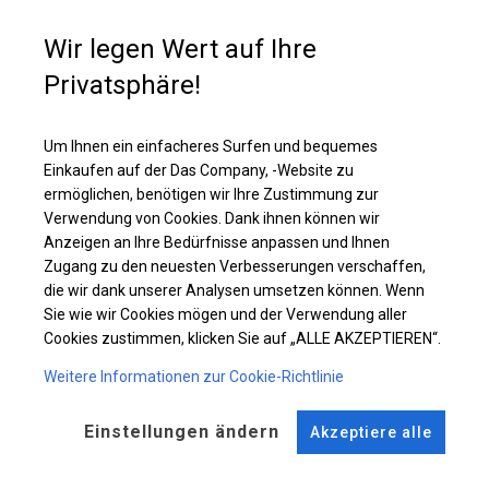
Einzelheiten ansehen
Wir legen Wert auf Ihre
Privatsphäre!
Plane ändern
Um Ihnen ein einfacheres Surfen und bequemes
Einkaufen auf der Das Company, -Website zu
ermöglichen, benötigen wir Ihre Zustimmung zur
KONSTRUKTION
Verwendung von Cookies. Dank ihnen können wir
Anzeigen an Ihre Bedürfnisse anpassen und Ihnen
SUMMER
Zugang zu den neuesten Verbesserungen verschaffen,
die wir dank unserer Analysen umsetzen können. Wenn
Sie wie wir Cookies mögen und der Verwendung aller
ROHRE
ANSCHLÜSSE
Cookies zustimmen, klicken Sie auf „ALLE AKZEPTIEREN“.
Stahl ca.
fi 38 mm
Stahl ca.
fi 42 mm
Weitere Informationen zur Cookie-Richtlinie
FUSS
Einstellungen ändern
Akzeptiere alle
Stahl
fi 6-9 cm