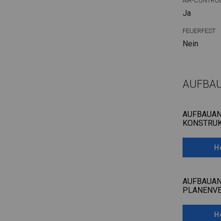
AIR-CONTRO
Ja
FEUERFEST
Nein
AUFBA
AUFBAUAN
KONSTRUK
H
AUFBAUAN
PLANENV
H