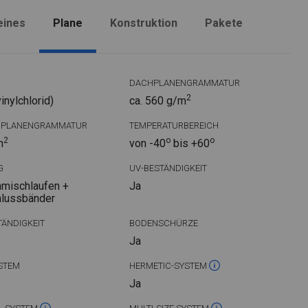
eines
Plane
Konstruktion
Pakete
DACHPLANENGRAMMATUR
2
nylchlorid)
ca. 560 g/m
DPLANENGRAMMATUR
TEMPERATURBEREICH
2
o
o
m
von -40
bis +60
G
UV-BESTÄNDIGKEIT
mischlaufen +
Ja
hlussbänder
ÄNDIGKEIT
BODENSCHÜRZE
Ja
STEM
HERMETIC-SYSTEM
Ja