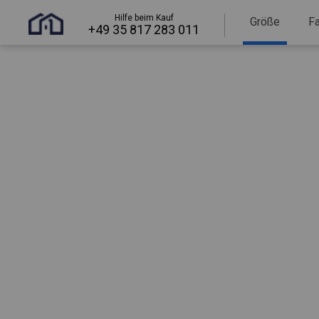
Hilfe beim Kauf
Größe
F
+49 35 817 283 011