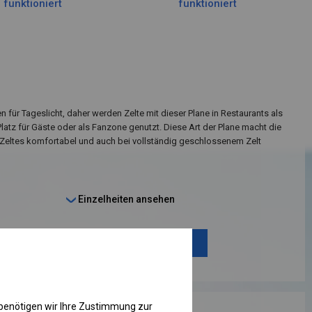
funktioniert
funktioniert
n für Tageslicht, daher werden Zelte mit dieser Plane in Restaurants als
Platz für Gäste oder als Fanzone genutzt. Diese Art der Plane macht die
Zeltes komfortabel und auch bei vollständig geschlossenem Zelt
Einzelheiten ansehen
Plane ändern
benötigen wir Ihre Zustimmung zur