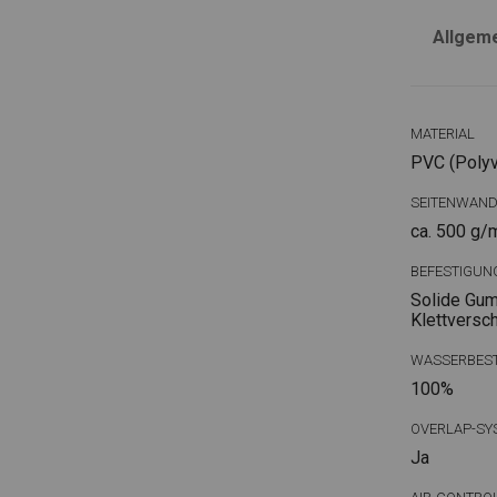
Allgem
MATERIAL
PVC (Polyvi
SEITENWAN
ca. 500 g/
BEFESTIGUN
Solide Gum
Klettversc
WASSERBEST
100%
OVERLAP-SY
Ja