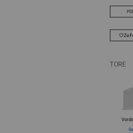
PD
Zu F
TORE
Vorde
Se