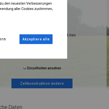
RUKTION
g zu den neuesten Verbesserungen
rwendung aller Cookies zustimmen,
R
ANSCHLÜSSE
fi 50 mm
Stahl ca.
fi 54 mm
ern
Akzeptiere alle
 14 cm
Einzelheiten ansehen
Zeltkonstruktion ändern
che Daten