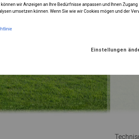
KONST
 können wir Anzeigen an Ihre Bedürfnisse anpassen und Ihnen Zugan
nalysen umsetzen können. Wenn Sie wie wir Cookies mögen und der Ve
WINTE
htlinie
ROHRE
Stahl ca.
Einstellungen änd
FUSS
Stahl
für
Technis