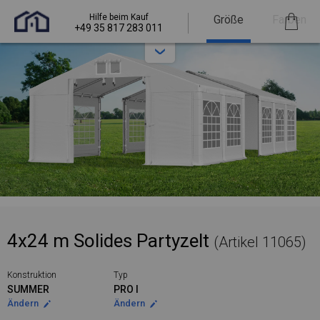
Hilfe beim Kauf
Größe
Farben
+49 35 817 283 011
4x24 m Solides Partyzelt
(Artikel 11065)
Konstruktion
Typ
SUMMER
PRO I
Ändern
Ändern