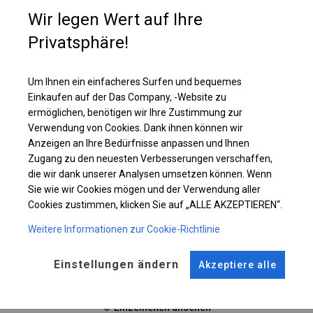
Einzelheiten ansehen
Wir legen Wert auf Ihre
Privatsphäre!
Plane ändern
Um Ihnen ein einfacheres Surfen und bequemes
Einkaufen auf der Das Company, -Website zu
ermöglichen, benötigen wir Ihre Zustimmung zur
KONSTRUKTION
Verwendung von Cookies. Dank ihnen können wir
SUMMER
Anzeigen an Ihre Bedürfnisse anpassen und Ihnen
Zugang zu den neuesten Verbesserungen verschaffen,
die wir dank unserer Analysen umsetzen können. Wenn
Sie wie wir Cookies mögen und der Verwendung aller
ROHRE
ANSCHLÜSSE
Cookies zustimmen, klicken Sie auf „ALLE AKZEPTIEREN“.
Stahl ca.
fi 38 mm
Stahl ca.
fi 42 mm
Weitere Informationen zur Cookie-Richtlinie
FUSS
Stahl
fi 6-9 cm
Einstellungen ändern
Akzeptiere alle
Einzelheiten ansehen