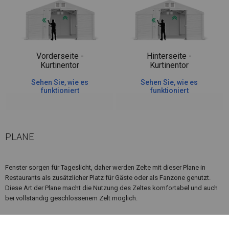
Vorderseite -
Hinterseite -
Kurtinentor
Kurtinentor
Sehen Sie, wie es
Sehen Sie, wie es
funktioniert
funktioniert
PLANE
Fenster sorgen für Tageslicht, daher werden Zelte mit dieser Plane in
Restaurants als zusätzlicher Platz für Gäste oder als Fanzone genutzt.
Diese Art der Plane macht die Nutzung des Zeltes komfortabel und auch
bei vollständig geschlossenem Zelt möglich.