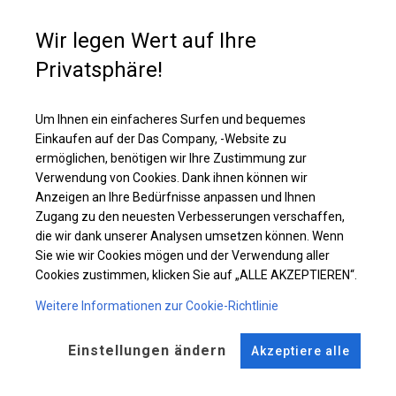
Einzelheiten ansehen
Wir legen Wert auf Ihre
Privatsphäre!
Plane ändern
Um Ihnen ein einfacheres Surfen und bequemes
Einkaufen auf der Das Company, -Website zu
ermöglichen, benötigen wir Ihre Zustimmung zur
KONSTRUKTION
Verwendung von Cookies. Dank ihnen können wir
Anzeigen an Ihre Bedürfnisse anpassen und Ihnen
WINTER PLUS
Zugang zu den neuesten Verbesserungen verschaffen,
die wir dank unserer Analysen umsetzen können. Wenn
Sie wie wir Cookies mögen und der Verwendung aller
ROHRE
ANSCHLÜSSE
Cookies zustimmen, klicken Sie auf „ALLE AKZEPTIEREN“.
Stahl ca.
fi 50 mm
Stahl ca.
fi 54 mm
Weitere Informationen zur Cookie-Richtlinie
FUSS
STRINGS
Einstellungen ändern
Akzeptiere alle
Stahl
für 14 cm
Dach und Seite