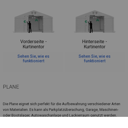
Vorderseite -
Hinterseite -
Kurtinentor
Kurtinentor
Sehen Sie, wie es
Sehen Sie, wie es
funktioniert
funktioniert
PLANE
Die Plane eignet sich perfekt für die Aufbewahrung verschiedener Arten
von Materialien. Es kann als Parkplatzüberachung, Garage, Maschinen-
oder Bootslager, Autowaschanlage und Lackierraum genutzt werden.
Wenn sich in der Nähe des Lagerplatzes, an dem Sie das Zelt aufstellen
möchten, Feuerquellen befinden, lohnt es sich, über ein feuerfestes