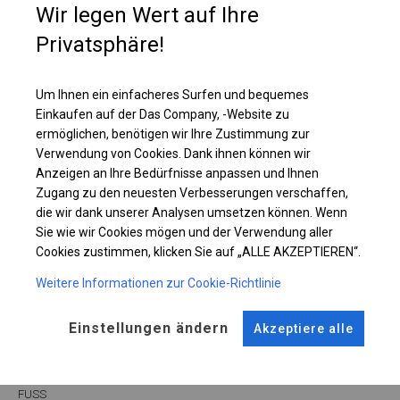
Wir legen Wert auf Ihre
Lagerzelt nachzudenken, in dem Sie Ihre Materialien sicher aufbewahren
können.
Privatsphäre!
Einzelheiten ansehen
Um Ihnen ein einfacheres Surfen und bequemes
Einkaufen auf der Das Company, -Website zu
ermöglichen, benötigen wir Ihre Zustimmung zur
Plane ändern
Verwendung von Cookies. Dank ihnen können wir
Anzeigen an Ihre Bedürfnisse anpassen und Ihnen
Zugang zu den neuesten Verbesserungen verschaffen,
die wir dank unserer Analysen umsetzen können. Wenn
KONSTRUKTION
Sie wie wir Cookies mögen und der Verwendung aller
Cookies zustimmen, klicken Sie auf „ALLE AKZEPTIEREN“.
SUMMER
Weitere Informationen zur Cookie-Richtlinie
Einstellungen ändern
Akzeptiere alle
ROHRE
ANSCHLÜSSE
Stahl ca.
fi 38 mm
Stahl ca.
fi 42 mm
FUSS