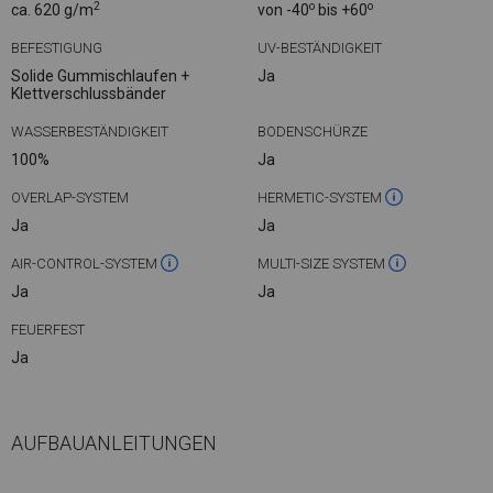
2
o
o
ca. 620 g/m
von -40
bis +60
BEFESTIGUNG
UV-BESTÄNDIGKEIT
Solide Gummischlaufen +
Ja
Klettverschlussbänder
WASSERBESTÄNDIGKEIT
BODENSCHÜRZE
100%
Ja
OVERLAP-SYSTEM
HERMETIC-SYSTEM
Ja
Ja
AIR-CONTROL-SYSTEM
MULTI-SIZE SYSTEM
Ja
Ja
FEUERFEST
Ja
AUFBAUANLEITUNGEN