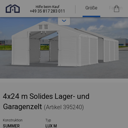
Hilfe beim Kauf
Größe
Farben
+49 35 817 283 011
4x24 m Solides Lager- und
Garagenzelt
(Artikel 395240)
Konstruktion
Typ
SUMMER
LUX M