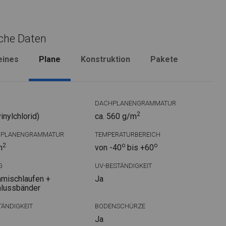
che Daten
eines
Plane
Konstruktion
Pakete
DACHPLANENGRAMMATUR
2
nylchlorid)
ca. 560 g/m
DPLANENGRAMMATUR
TEMPERATURBEREICH
2
o
o
m
von -40
bis +60
G
UV-BESTÄNDIGKEIT
mischlaufen +
Ja
hlussbänder
ÄNDIGKEIT
BODENSCHÜRZE
Ja