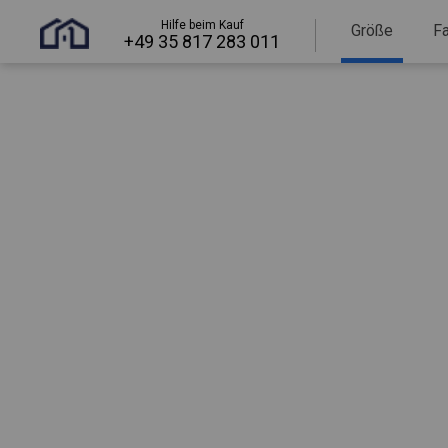
Hilfe beim Kauf
Größe
F
+49 35 817 283 011