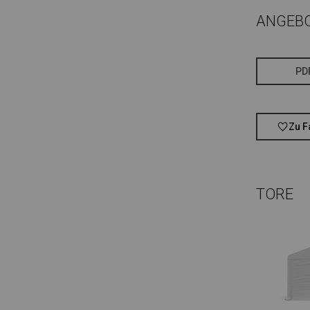
ANGEB
PD
Zu F
TORE