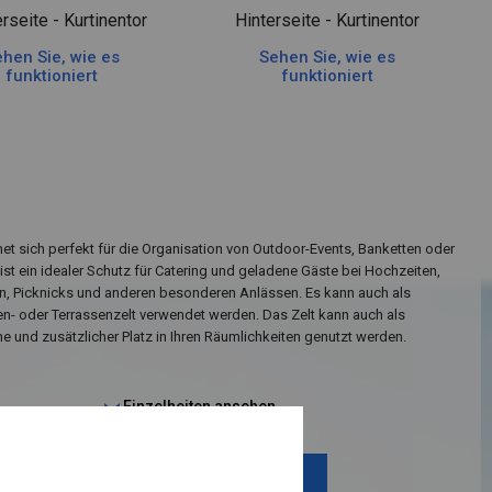
rseite - Kurtinentor
Hinterseite - Kurtinentor
hen Sie, wie es
Sehen Sie, wie es
funktioniert
funktioniert
net sich perfekt für die Organisation von Outdoor-Events, Banketten oder
e ist ein idealer Schutz für Catering und geladene Gäste bei Hochzeiten,
 Picknicks und anderen besonderen Anlässen. Es kann auch als
ten- oder Terrassenzelt verwendet werden. Das Zelt kann auch als
 und zusätzlicher Platz in Ihren Räumlichkeiten genutzt werden.
Einzelheiten ansehen
Plane ändern