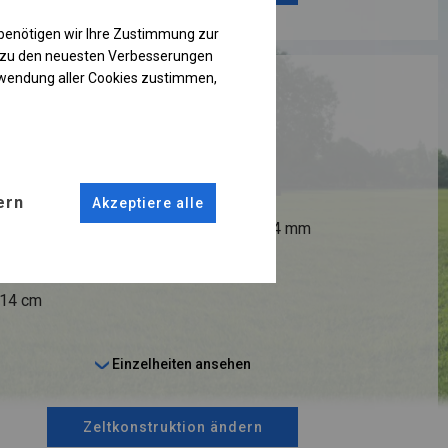
benötigen wir Ihre Zustimmung zur
g zu den neuesten Verbesserungen
rwendung aller Cookies zustimmen,
RUKTION
R
ANSCHLÜSSE
ern
Akzeptiere alle
fi 50 mm
Stahl ca.
fi 54 mm
 14 cm
Einzelheiten ansehen
Zeltkonstruktion ändern