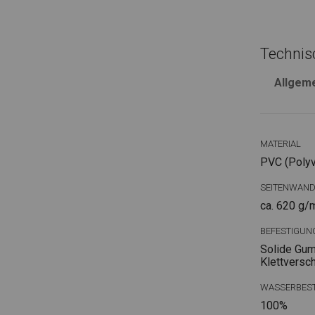
Technis
Allgem
MATERIAL
PVC (Polyvi
SEITENWAN
ca. 620 g/
BEFESTIGUN
Solide Gum
Klettversc
WASSERBEST
100%