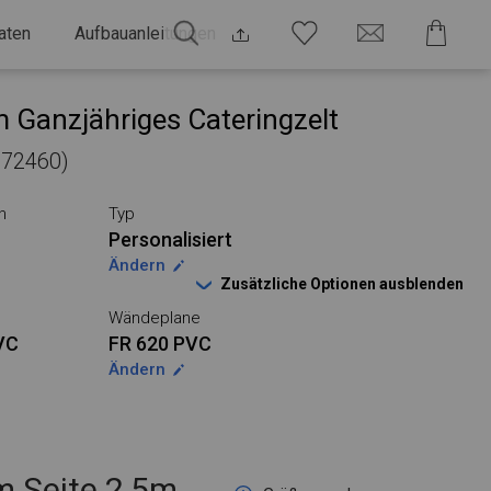
aten
Aufbauanleitungen
 Ganzjähriges Cateringzelt
 972460)
n
Typ
Personalisiert
Ändern
Zusätzliche Optionen ausblenden
Wändeplane
VC
FR 620 PVC
Ändern
 Seite 2,5m