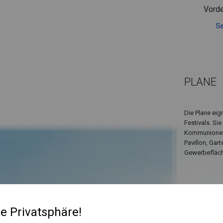
Vorde
Se
PLANE
Die Plane eig
Festivals. Si
Kommunionen,
Pavillon, Gar
Gewerbefläche
re Privatsphäre!