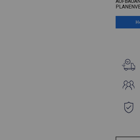
AUFBAUAN
PLANENV
H