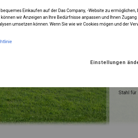
 bequemes Einkaufen auf der Das Company, -Website zu ermöglichen, 
 können wir Anzeigen an Ihre Bedürfnisse anpassen und Ihnen Zugan
nalysen umsetzen können. Wenn Sie wie wir Cookies mögen und der Ve
KONST
WINTE
htlinie
ROHRE
Einstellungen änd
Stahl ca.
FUSS
Stahl
für