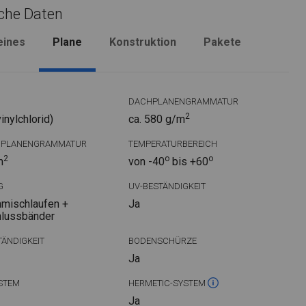
che Daten
eines
Plane
Konstruktion
Pakete
DACHPLANENGRAMMATUR
2
nylchlorid)
ca. 580 g/m
DPLANENGRAMMATUR
TEMPERATURBEREICH
2
o
o
m
von -40
bis +60
G
UV-BESTÄNDIGKEIT
mischlaufen +
Ja
hlussbänder
ÄNDIGKEIT
BODENSCHÜRZE
Ja
STEM
HERMETIC-SYSTEM
Ja