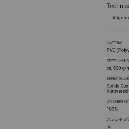
Technis
Allgem
MATERIAL
PVC (Polyvi
SEITENWAN
ca. 500 g/
BEFESTIGUN
Solide Gum
Klettversc
WASSERBEST
100%
OVERLAP-SY
Ja