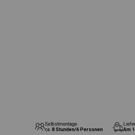
Selbstmontage
Liefe
ca.
8 Stunden/6 Personen
Am
1