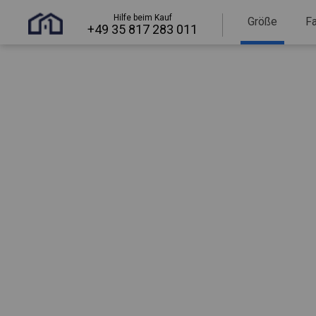
Hilfe beim Kauf
Größe
F
+49 35 817 283 011