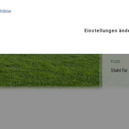
KONST
htlinie
WINTE
Einstellungen änd
ROHRE
Stahl ca.
FUSS
Stahl
für