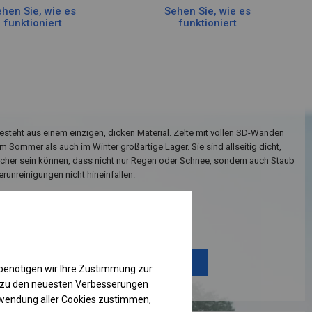
hen Sie, wie es
Sehen Sie, wie es
funktioniert
funktioniert
teht aus einem einzigen, dicken Material. Zelte mit vollen SD-Wänden
m Sommer als auch im Winter großartige Lager. Sie sind allseitig dicht,
icher sein können, dass nicht nur Regen oder Schnee, sondern auch Staub
runreinigungen nicht hineinfallen.
Einzelheiten ansehen
Plane ändern
benötigen wir Ihre Zustimmung zur
g zu den neuesten Verbesserungen
rwendung aller Cookies zustimmen,