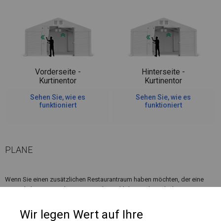
Vorderseite -
Hinterseite -
Kurtinentor
Kurtinentor
Sehen Sie, wie es
Sehen Sie, wie es
funktioniert
funktioniert
PLANE
Wenn Sie einen zusätzlichen Restaurantraum haben möchten, der eine
zusätzliche Heizung benötigt, ist die Wahl dieser Plane die beste. Im
Inneren können Sie Wärmestrahler oder andere Heizungen platzieren, die
ihre Funktionen erfüllen.
Wir legen Wert auf Ihre