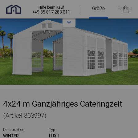
Hilfe beim Kauf
Größe
Farben
+49 35 817 283 011
4x24 m Ganzjähriges Cateringzelt
(Artikel 363997)
Konstruktion
Typ
WINTER
LUX I