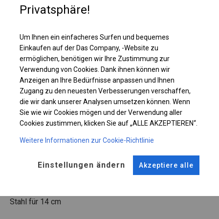
Privatsphäre!
Einzelheiten ansehen
Um Ihnen ein einfacheres Surfen und bequemes
Einkaufen auf der Das Company, -Website zu
Plane ändern
ermöglichen, benötigen wir Ihre Zustimmung zur
Verwendung von Cookies. Dank ihnen können wir
Anzeigen an Ihre Bedürfnisse anpassen und Ihnen
Zugang zu den neuesten Verbesserungen verschaffen,
KONSTRUKTION
die wir dank unserer Analysen umsetzen können. Wenn
Sie wie wir Cookies mögen und der Verwendung aller
WINTER
Cookies zustimmen, klicken Sie auf „ALLE AKZEPTIEREN“.
Weitere Informationen zur Cookie-Richtlinie
ROHRE
ANSCHLÜSSE
Einstellungen ändern
Akzeptiere alle
Stahl ca.
fi 50 mm
Stahl ca.
fi 54 mm
FUSS
Stahl
für 14 cm