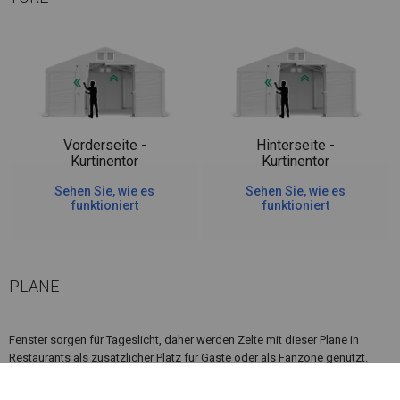
Vorderseite -
Hinterseite -
Kurtinentor
Kurtinentor
Sehen Sie, wie es
Sehen Sie, wie es
funktioniert
funktioniert
PLANE
Fenster sorgen für Tageslicht, daher werden Zelte mit dieser Plane in
Restaurants als zusätzlicher Platz für Gäste oder als Fanzone genutzt.
Diese Art der Abdeckung macht die Nutzung des Zeltes komfortabel und
auch bei vollständig geschlossenem Zelt möglich. Darüber hinaus hat das