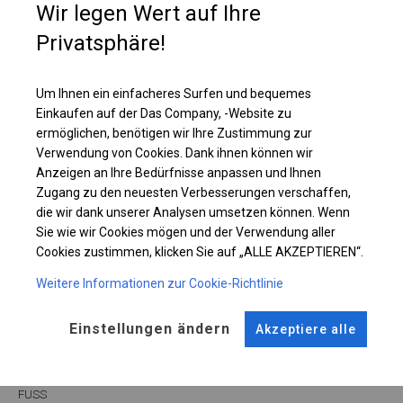
Wir legen Wert auf Ihre
Dach sehr große, vollständig transparente Fenster, dank denen das
Sonnenlicht das Zelt vollständig beleuchtet.
Privatsphäre!
Einzelheiten ansehen
Um Ihnen ein einfacheres Surfen und bequemes
Einkaufen auf der Das Company, -Website zu
ermöglichen, benötigen wir Ihre Zustimmung zur
Plane ändern
Verwendung von Cookies. Dank ihnen können wir
Anzeigen an Ihre Bedürfnisse anpassen und Ihnen
Zugang zu den neuesten Verbesserungen verschaffen,
die wir dank unserer Analysen umsetzen können. Wenn
KONSTRUKTION
Sie wie wir Cookies mögen und der Verwendung aller
Cookies zustimmen, klicken Sie auf „ALLE AKZEPTIEREN“.
SUMMER
Weitere Informationen zur Cookie-Richtlinie
Einstellungen ändern
Akzeptiere alle
ROHRE
ANSCHLÜSSE
Stahl ca.
fi 38 mm
Stahl ca.
fi 42 mm
FUSS