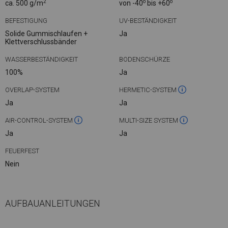
2
o
o
ca. 500 g/m
von -40
bis +60
BEFESTIGUNG
UV-BESTÄNDIGKEIT
Solide Gummischlaufen +
Ja
Klettverschlussbänder
WASSERBESTÄNDIGKEIT
BODENSCHÜRZE
100%
Ja
OVERLAP-SYSTEM
HERMETIC-SYSTEM
Ja
Ja
AIR-CONTROL-SYSTEM
MULTI-SIZE SYSTEM
Ja
Ja
FEUERFEST
Nein
AUFBAUANLEITUNGEN