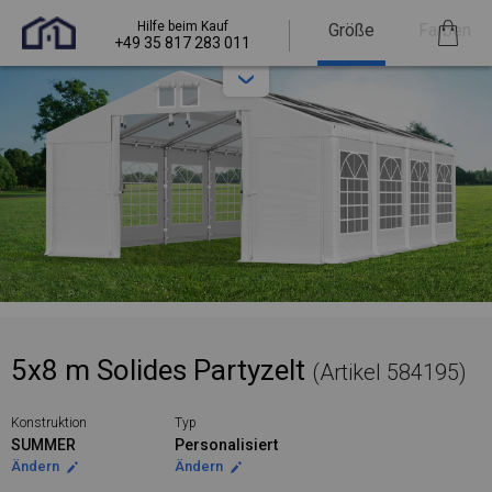
Hilfe beim Kauf
Größe
Farben
+49 35 817 283 011
5x8 m Solides Partyzelt
(Artikel 584195)
Konstruktion
Typ
SUMMER
Personalisiert
Ändern
Ändern